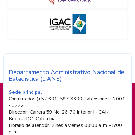
Nombre de la entidad
Departamento Administrativo Nacional de
Estadística (DANE)
Información de pie de página
Sede principal
Conmutador: (+57 601) 597 8300 Extensiones: 2001
- 3772
Dirección: Carrera 59 No. 26-70 Interior I - CAN,
Bogotá D.C., Colombia
Horario de atención: lunes a viernes 08:00 a. m. - 5:00
p. m.