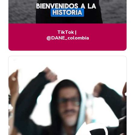
TikTok
|
@DANE_colombia