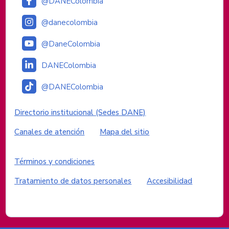
@DANEColombia
@danecolombia
@DaneColombia
DANEColombia
@DANEColombia
Enlaces institucionales
Directorio institucional (Sedes DANE)
Canales de atención
Mapa del sitio
Enlaces del sitio
Términos y condiciones
Tratamiento de datos personales
Accesibilidad