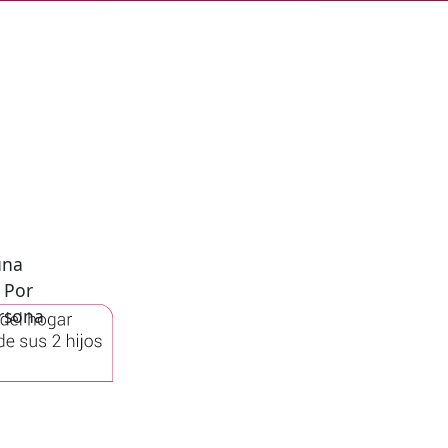
una
 Por
ersona