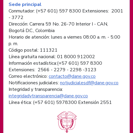
Información de pie de página
Sede principal
Conmutador: (+57 601) 597 8300 Extensiones: 2001
- 3772
Dirección: Carrera 59 No. 26-70 Interior I - CAN,
Bogotá D.C., Colombia
Horario de atención: lunes a viernes 08:00 a. m. - 5:00
p. m.
Código postal: 111321
Línea gratuita nacional: 01 8000 912002
Información estadística:(+57 601) 597 8300
Extensiones: 2566 - 2279 - 2298 -
3123
Correo electrónico:
contacto@dane.gov.co
Notificaciones judiciales:
notjudicialesdf@dane.gov.co
Integridad y transparencia:
integridadytransparencia@dane.gov.co
Línea ética: (+57 601) 5978300 Extensión 2551
Logos institucionales