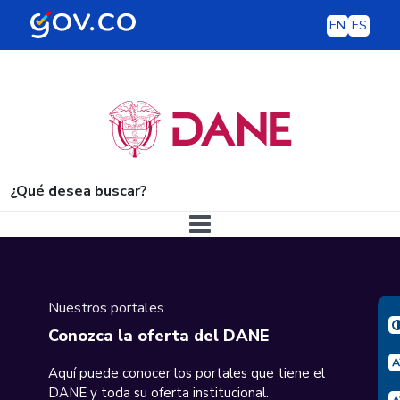
EN
ES
¿Qué desea buscar?
Navegación principal
Nuestros portales
Conozca la oferta del DANE
Aquí puede conocer los portales que tiene el
DANE y toda su oferta institucional.