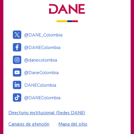
@DANE_Colombia
@DANEColombia
@danecolombia
@DaneColombia
DANEColombia
@DANEColombia
Enlaces institucionales
Directorio institucional (Sedes DANE)
Canales de atención
Mapa del sitio