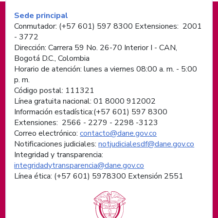
Información de pie de página
Sede principal
Conmutador: (+57 601) 597 8300 Extensiones: 2001
- 3772
Dirección: Carrera 59 No. 26-70 Interior I - CAN,
Bogotá D.C., Colombia
Horario de atención: lunes a viernes 08:00 a. m. - 5:00
p. m.
Código postal: 111321
Línea gratuita nacional: 01 8000 912002
Información estadística:(+57 601) 597 8300
Extensiones: 2566 - 2279 - 2298 -
3123
Correo electrónico:
contacto@dane.gov.co
Notificaciones judiciales:
notjudicialesdf@dane.gov.co
Integridad y transparencia:
integridadytransparencia@dane.gov.co
Línea ética: (+57 601) 5978300 Extensión 2551
Logos institucionales