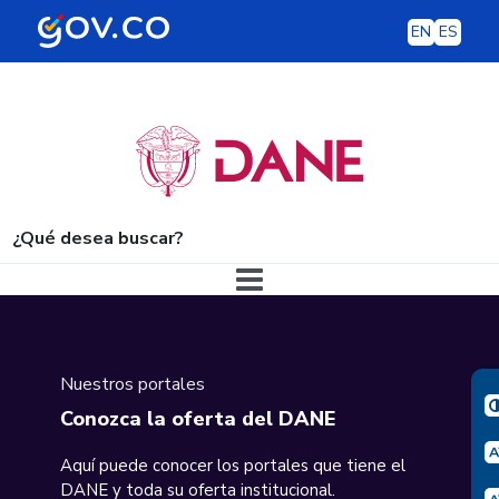
EN
ES
¿Qué desea buscar?
Navegación principal
Nuestros portales
Conozca la oferta del DANE
Aquí puede conocer los portales que tiene el
DANE y toda su oferta institucional.