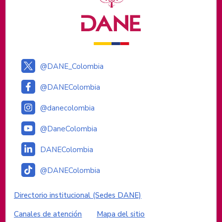
@DANE_Colombia
@DANEColombia
@danecolombia
@DaneColombia
DANEColombia
@DANEColombia
Enlaces institucionales
Directorio institucional (Sedes DANE)
Canales de atención
Mapa del sitio