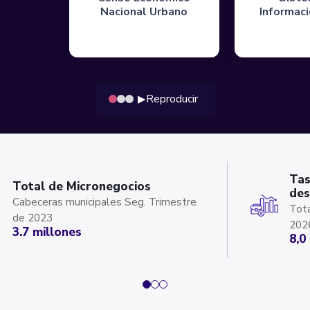
Nacional Urbano
Informac
Reproducir
▶
Tas
Total de Micronegocios
des
Cabeceras municipales Seg. Trimestre
Tota
de 2023
202
3.7 millones
8,0