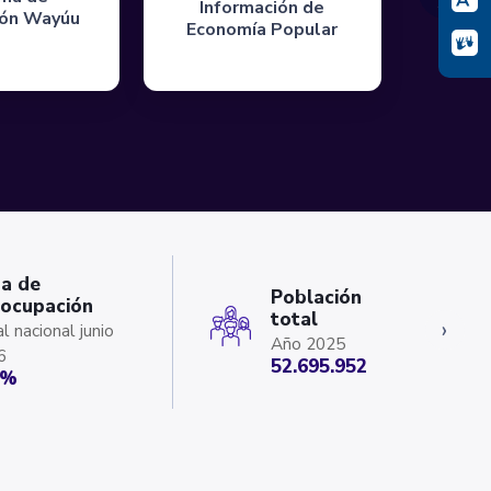
Información de
ión Wayúu
Economía Popular
a de
Población
ocupación
total
›
l nacional junio
Año 2025
6
52.695.952
 %