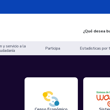
¿Qué desea b
 y servicio a la
Participa
Estadisticas por
iudadanía
Censo Económico
Siste