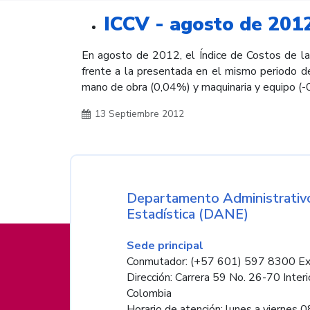
ICCV - agosto de 201
En agosto de 2012, el Índice de Costos de la 
frente a la presentada en el mismo periodo de
mano de obra (0,04%) y maquinaria y equipo (-
13 Septiembre 2012
Nombre de la entida
Departamento Administrativo
Estadística (DANE)
Información de pie de página
Sede principal
Conmutador: (+57 601) 597 8300 Ex
Dirección: Carrera 59 No. 26-70 Interi
Colombia
Horario de atención: lunes a viernes 08