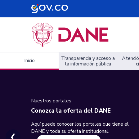
Navegación principal
Transparencia y acceso a
Atención
Inicio
la información pública
c
Nuestros portales
Conozca la oferta del DANE
Aquí puede conocer los portales que tiene el
DANE y toda su oferta institucional.
❮