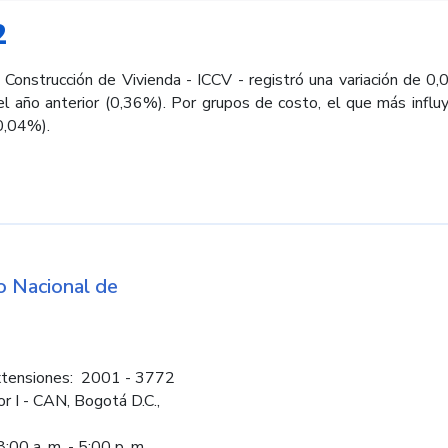
2
Construcción de Vivienda - ICCV - registró una variación de 0,
l año anterior (0,36%). Por grupos de costo, el que más influyó
0,04%).
d
 Nacional de
Logos institucio
tensiones: 2001 - 3772
or I - CAN, Bogotá D.C.,
:00 a. m. - 5:00 p. m.