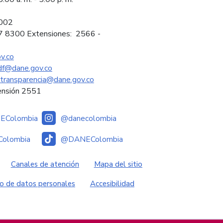
2002
97 8300 Extensiones: 2566 -
v.co
sdf@dane.gov.co
ytransparencia@dane.gov.co
ensión 2551
Colombia
@danecolombia
olombia
@DANEColombia
es
Canales de atención
Mapa del sitio
o de datos personales
Accesibilidad