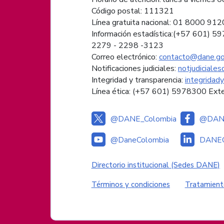
Código postal: 111321
Línea gratuita nacional: 01 8000 91
Información estadística:(+57 601) 5
2279 - 2298 -
3123
Correo electrónico:
contacto@dane.go
Notificaciones judiciales:
notjudiciale
Integridad y transparencia:
integridad
Línea ética: (+57 601) 5978300 Ext
@DANE_Colombia
@DANE
@DaneColombia
DANEC
Enlaces institucional
Directorio institucional (Sedes DANE)
Enlaces del sitio
Términos y condiciones
Tratamient