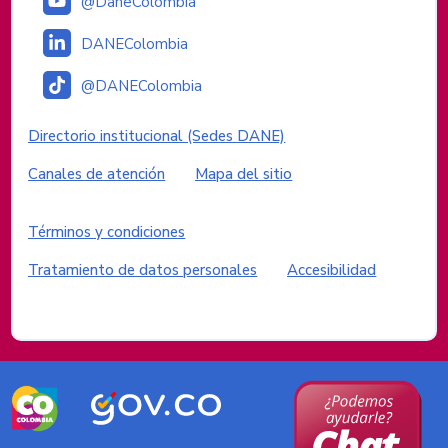
@DaneColombia
DANEColombia
@DANEColombia
Enlaces institucionales
Directorio institucional (Sedes DANE)
Canales de atención
Mapa del sitio
Enlaces del sitio
Términos y condiciones
Tratamiento de datos personales
Accesibilidad
Logos del Gobierno de Colombia
Logo
Logo
marca
Gobierno
Colombia
de