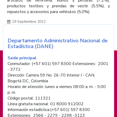
artículos de ferretería, vidrios y pinturas (7,2%);
productos textiles y prendas de vestir (5,5%), y
repuestos y accesorios para vehículos (5,0%).
19 Septiembre 2012
Departamento Administrativo Nacional de
Nombre de la entidad
Estadística (DANE)
Información de pie de página
Sede principal
Conmutador: (+57 601) 597 8300 Extensiones: 2001
- 3772
Dirección: Carrera 59 No. 26-70 Interior I - CAN,
Bogotá D.C., Colombia
Horario de atención: lunes a viernes 08:00 a. m. - 5:00
p. m.
Código postal: 111321
Línea gratuita nacional: 01 8000 912002
Información estadística:(+57 601) 597 8300
Extensiones: 2566 - 2279 - 2298 -
3123