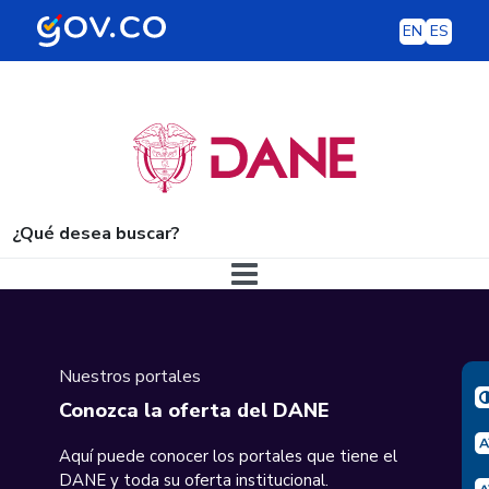
EN
ES
¿Qué desea buscar?
Navegación principal
Nuestros portales
Conozca la oferta del DANE
Aquí puede conocer los portales que tiene el
DANE y toda su oferta institucional.