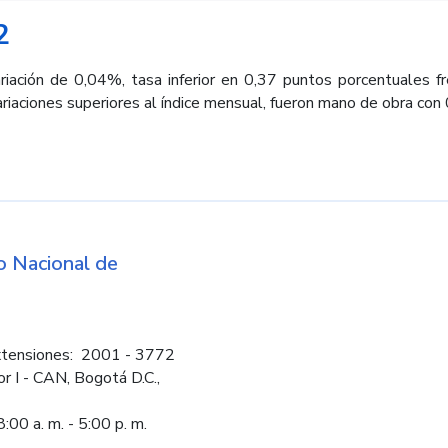
2
iación de 0,04%, tasa inferior en 0,37 puntos porcentuales 
riaciones superiores al índice mensual, fueron mano de obra co
d
 Nacional de
Logos institucio
tensiones: 2001 - 3772
or I - CAN, Bogotá D.C.,
:00 a. m. - 5:00 p. m.