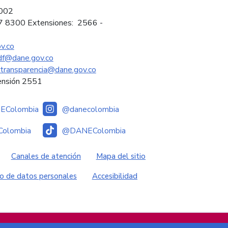
2002
97 8300 Extensiones: 2566 -
v.co
sdf@dane.gov.co
ytransparencia@dane.gov.co
ensión 2551
Colombia
@danecolombia
olombia
@DANEColombia
es
Canales de atención
Mapa del sitio
o de datos personales
Accesibilidad