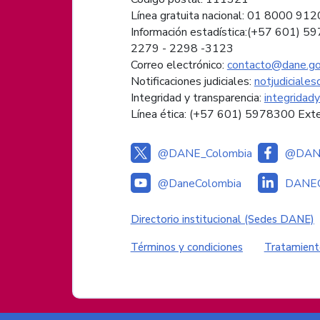
Línea gratuita nacional: 01 8000 91
Información estadística:(+57 601) 5
2279 - 2298 -
3123
Correo electrónico:
contacto@dane.go
Notificaciones judiciales:
notjudiciale
Integridad y transparencia:
integridad
Línea ética: (+57 601) 5978300 Ext
@DANE_Colombia
@DANE
@DaneColombia
DANEC
Enlaces institucional
Directorio institucional (Sedes DANE)
Enlaces del sitio
Términos y condiciones
Tratamient