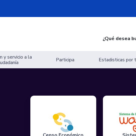
¿Qué desea b
 y servicio a la
Participa
Estadisticas por
iudadanía
Censo Económico
Siste