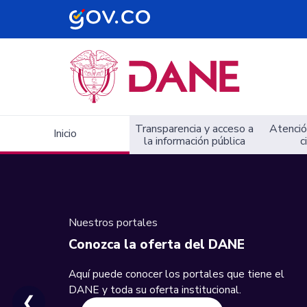
Navegación principal
Transparencia y acceso a
Atención
Inicio
la información pública
c
Nuestros portales
Conozca la oferta del DANE
Aquí puede conocer los portales que tiene el
DANE y toda su oferta institucional.
❮