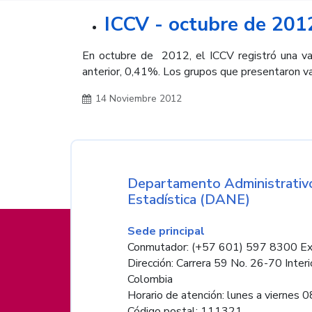
ICCV - octubre de 201
En octubre de 2012, el ICCV registró una var
anterior, 0,41%. Los grupos que presentaron va
14 Noviembre 2012
Nombre de la entida
Departamento Administrativo
Estadística (DANE)
Información de pie de página
Sede principal
Conmutador: (+57 601) 597 8300 Ex
Dirección: Carrera 59 No. 26-70 Interi
Colombia
Horario de atención: lunes a viernes 08
Código postal: 111321