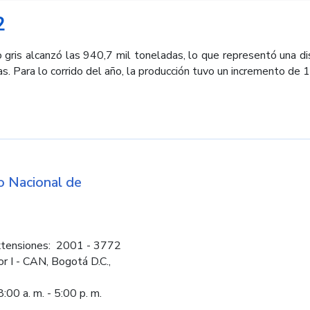
2
gris alcanzó las 940,7 mil toneladas, lo que representó una d
s. Para lo corrido del año, la producción tuvo un incremento de
d
 Nacional de
Logos institucio
tensiones: 2001 - 3772
or I - CAN, Bogotá D.C.,
:00 a. m. - 5:00 p. m.