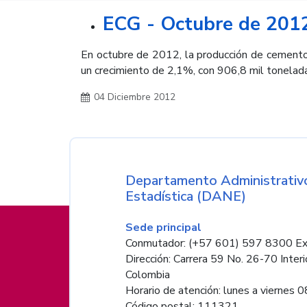
ECG - Octubre de 201
En octubre de 2012, la producción de cemento 
un crecimiento de 2,1%, con 906,8 mil tonelada
04 Diciembre 2012
Nombre de la entida
Departamento Administrativo
Estadística (DANE)
Información de pie de página
Sede principal
Conmutador: (+57 601) 597 8300 Ex
Dirección: Carrera 59 No. 26-70 Interi
Colombia
Horario de atención: lunes a viernes 08
Código postal: 111321