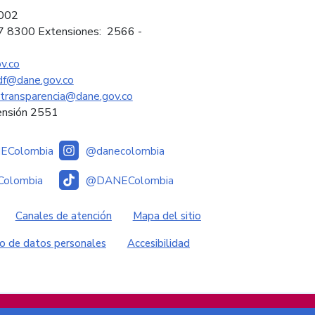
2002
97 8300 Extensiones: 2566 -
v.co
sdf@dane.gov.co
ytransparencia@dane.gov.co
ensión 2551
Colombia
@danecolombia
olombia
@DANEColombia
es
Canales de atención
Mapa del sitio
o de datos personales
Accesibilidad