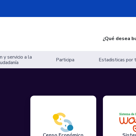
¿Qué desea b
 y servicio a la
Participa
Estadisticas por
iudadanía
Censo Económico
Siste