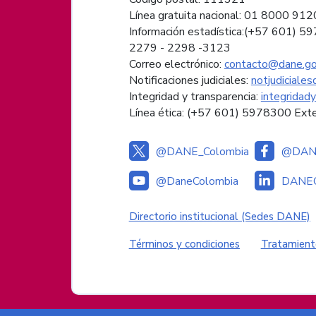
Línea gratuita nacional: 01 8000 91
Información estadística:(+57 601) 5
2279 - 2298 -
3123
Correo electrónico:
contacto@dane.go
Notificaciones judiciales:
notjudiciale
Integridad y transparencia:
integridad
Línea ética: (+57 601) 5978300 Ext
@DANE_Colombia
@DANE
@DaneColombia
DANEC
Enlaces institucional
Directorio institucional (Sedes DANE)
Enlaces del sitio
Términos y condiciones
Tratamient