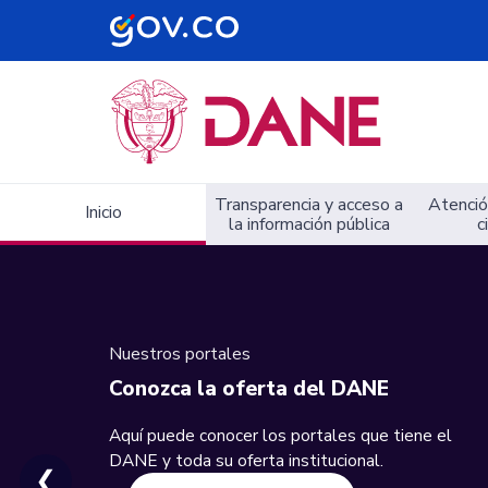
Navegación principal
Transparencia y acceso a
Atención
Inicio
la información pública
c
Nuestros portales
Conozca la oferta del DANE
Aquí puede conocer los portales que tiene el
DANE y toda su oferta institucional.
❮