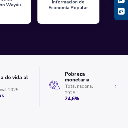
Información de
ión Wayúu
Economía Popular
Pobreza
a de vida al
monetaria
›
Total nacional
onal 2025
2025
os
24,6%