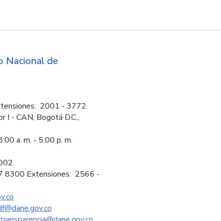
d
 Nacional de
Logos institucio
tensiones: 2001 - 3772
or I - CAN, Bogotá D.C.,
:00 a. m. - 5:00 p. m.
2002
97 8300 Extensiones: 2566 -
v.co
sdf@dane.gov.co
ytransparencia@dane.gov.co