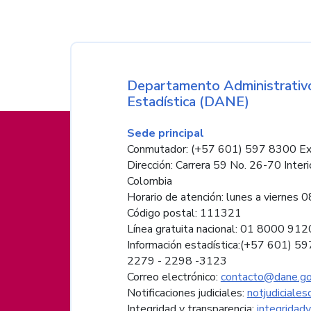
Nombre de la entida
Departamento Administrativo
Estadística (DANE)
Información de pie de página
Sede principal
Conmutador: (+57 601) 597 8300 Ex
Dirección: Carrera 59 No. 26-70 Interi
Colombia
Horario de atención: lunes a viernes 08
Código postal: 111321
Línea gratuita nacional: 01 8000 91
Información estadística:(+57 601) 5
2279 - 2298 -
3123
Correo electrónico:
contacto@dane.go
Notificaciones judiciales:
notjudiciale
Integridad y transparencia:
integridad