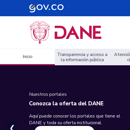
Navegación principal
Transparencia y acceso a
Atención
Inicio
la información pública
c
Nuestros portales
Conozca la oferta del DANE
Aquí puede conocer los portales que tiene el
DANE y toda su oferta institucional.
❮