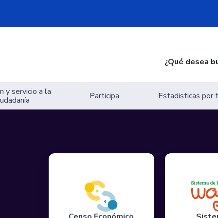
¿Qué desea b
 y servicio a la
Participa
Estadisticas por
iudadanía
Censo Económico
Siste