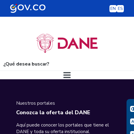
EN
ES
¿Qué desea buscar?
Navegación principal
Nuestros portales
Conozca la oferta del DANE
Aquí puede conocer los portales que tiene el
DANE y toda su oferta institucional.