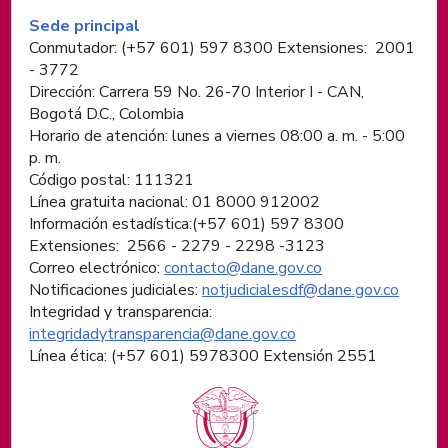
Información de pie de página
Sede principal
Conmutador: (+57 601) 597 8300 Extensiones: 2001
- 3772
Dirección: Carrera 59 No. 26-70 Interior I - CAN,
Bogotá D.C., Colombia
Horario de atención: lunes a viernes 08:00 a. m. - 5:00
p. m.
Código postal: 111321
Línea gratuita nacional: 01 8000 912002
Información estadística:(+57 601) 597 8300
Extensiones: 2566 - 2279 - 2298 -
3123
Correo electrónico:
contacto@dane.gov.co
Notificaciones judiciales:
notjudicialesdf@dane.gov.co
Integridad y transparencia:
integridadytransparencia@dane.gov.co
Línea ética: (+57 601) 5978300 Extensión 2551
Logos institucionales