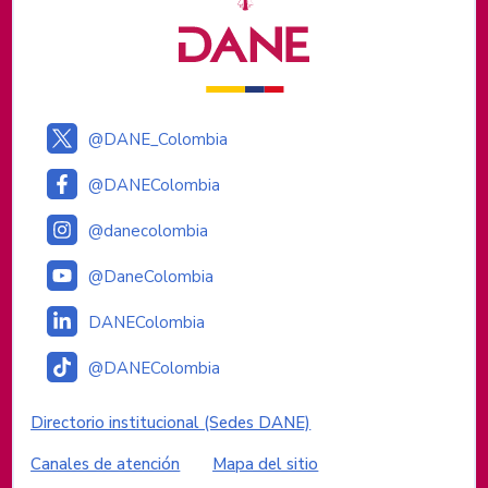
@DANE_Colombia
@DANEColombia
@danecolombia
@DaneColombia
DANEColombia
@DANEColombia
Enlaces institucionales
Directorio institucional (Sedes DANE)
Canales de atención
Mapa del sitio