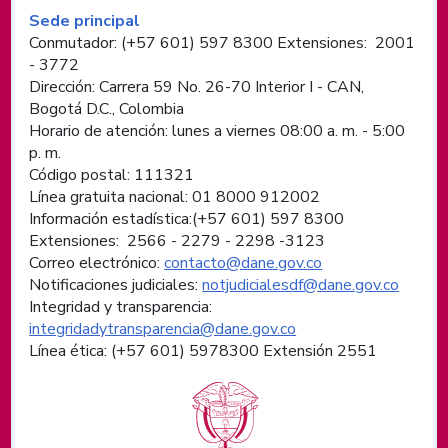
Información de pie de página
Sede principal
Conmutador: (+57 601) 597 8300 Extensiones: 2001
- 3772
Dirección: Carrera 59 No. 26-70 Interior I - CAN,
Bogotá D.C., Colombia
Horario de atención: lunes a viernes 08:00 a. m. - 5:00
p. m.
Código postal: 111321
Línea gratuita nacional: 01 8000 912002
Información estadística:(+57 601) 597 8300
Extensiones: 2566 - 2279 - 2298 -
3123
Correo electrónico:
contacto@dane.gov.co
Notificaciones judiciales:
notjudicialesdf@dane.gov.co
Integridad y transparencia:
integridadytransparencia@dane.gov.co
Línea ética: (+57 601) 5978300 Extensión 2551
Logos institucionales