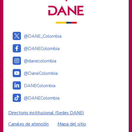
@DANE_Colombia
@DANEColombia
@danecolombia
@DaneColombia
DANEColombia
@DANEColombia
Enlaces institucionales
Directorio institucional (Sedes DANE)
Canales de atención
Mapa del sitio