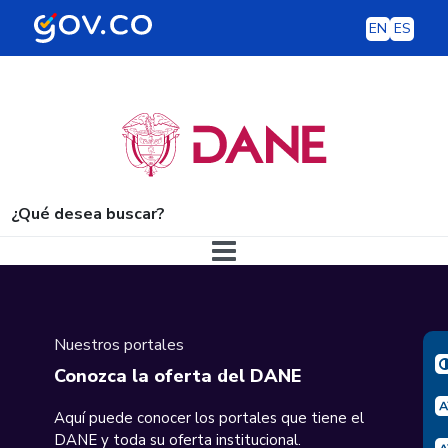
EN
ES
¿Qué desea buscar?
Navegación principal
Nuestros portales
Conozca la oferta del DANE
Aquí puede conocer los portales que tiene el
DANE y toda su oferta institucional.