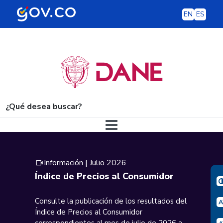
EN
ES
¿Qué desea buscar?
Navegación principal
Información | Julio 2026
Índice de Precios al Consumidor
Consulte la publicación de los resultados del
Índice de Precios al Consumidor
correspondientes al mes de julio de 2026 a