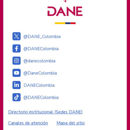
@DANE_Colombia
@DANEColombia
@danecolombia
@DaneColombia
DANEColombia
@DANEColombia
Enlaces institucionales
Directorio institucional (Sedes DANE)
Canales de atención
Mapa del sitio