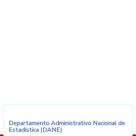
Departamento Administrativo Nacional de
Nombre de la entidad
Estadística (DANE)