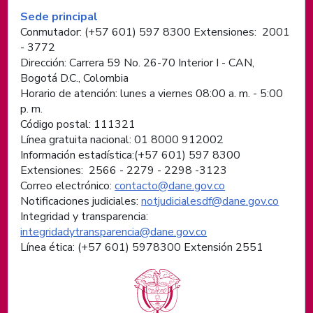
Información de pie de página
Sede principal
Conmutador: (+57 601) 597 8300 Extensiones: 2001
- 3772
Dirección: Carrera 59 No. 26-70 Interior I - CAN,
Bogotá D.C., Colombia
Horario de atención: lunes a viernes 08:00 a. m. - 5:00
p. m.
Código postal: 111321
Línea gratuita nacional: 01 8000 912002
Información estadística:(+57 601) 597 8300
Extensiones: 2566 - 2279 - 2298 -
3123
Correo electrónico:
contacto@dane.gov.co
Notificaciones judiciales:
notjudicialesdf@dane.gov.co
Integridad y transparencia:
integridadytransparencia@dane.gov.co
Línea ética: (+57 601) 5978300 Extensión 2551
Logos institucionales