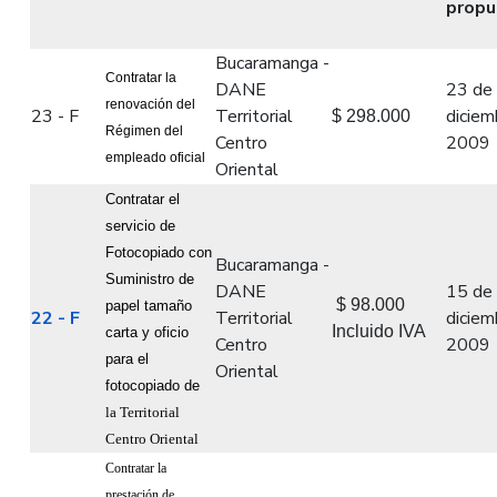
prop
Bucaramanga -
Contratar la
DANE
23 de
renovación del
23 - F
Territorial
diciem
$ 298.000
Régimen del
Centro
2009
empleado oficial
Oriental
Contratar el
servicio de
Fotocopiado con
Bucaramanga -
Suministro de
DANE
15 de
$ 98.000
papel tamaño
22 - F
Territorial
diciem
Incluido IVA
carta y oficio
Centro
2009
para el
Oriental
fotocopiado de
la Territorial
Centro
Oriental
Contratar la
prestación de