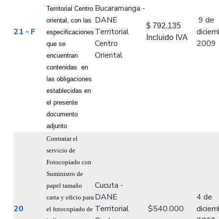
Bucaramanga -
Territorial Centro
DANE
9 de
oriental, con las
$ 792.135
21 - F
Territorial
diciem
especificaciones
Incluido IVA
Centro
2009
que se
Oriental
encuentran
contenidas
en
las obligaciones
establecidas en
el presente
documento
adjunto
Contratar el
servicio de
Fotocopiado con
Suministro de
Cucuta -
papel tamaño
DANE
4 de
carta y oficio para
20
Territorial
$540.000
diciem
el fotocopiado de