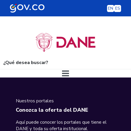
EN
ES
¿Qué desea buscar?
Navegación principal
Nuestros portales
Conozca la oferta del DANE
Aquí puede conocer los portales que tiene el
DANE y toda su oferta institucional.