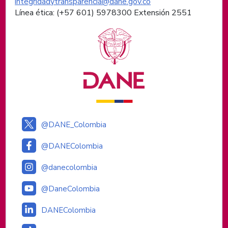
integridadytransparencia@dane.gov.co
Línea ética: (+57 601) 5978300 Extensión 2551
Logos institucionales
@DANE_Colombia
@DANEColombia
@danecolombia
@DaneColombia
DANEColombia