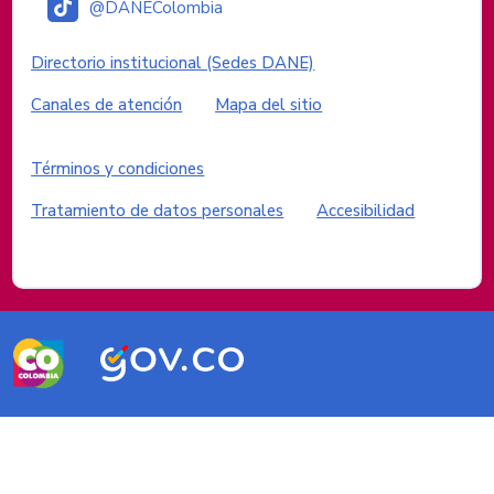
@DANEColombia
Enlaces institucionales
Directorio institucional (Sedes DANE)
Canales de atención
Mapa del sitio
Enlaces del sitio
Términos y condiciones
Tratamiento de datos personales
Accesibilidad
Logos del Gobierno de Colombia
Logo
Logo
marca
Gobierno
Colombia
de
Colombia