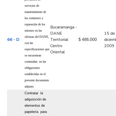
servicios de
mantenimiento de
los extintores y
reparación de los
Bucaramanga -
mismos en las
DANE
15 de
oficinas del DANE
,
66 - D
Territorial
diciem
$ 486.000
con las
Centro
2009
especificaciones que
Oriental
se encuentran
contenidas
en las
obligaciones
establecidas
en el
presente documento
adjunto
Contratar
la
adquisición de
elementos de
papelería
para