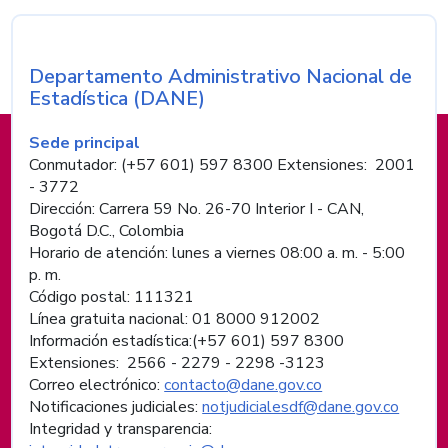
Departamento Administrativo Nacional de
Nombre de la entidad
Estadística (DANE)
Información de pie de página
Sede principal
Conmutador: (+57 601) 597 8300 Extensiones: 2001
- 3772
Dirección: Carrera 59 No. 26-70 Interior I - CAN,
Bogotá D.C., Colombia
Horario de atención: lunes a viernes 08:00 a. m. - 5:00
p. m.
Código postal: 111321
Línea gratuita nacional: 01 8000 912002
Información estadística:(+57 601) 597 8300
Extensiones: 2566 - 2279 - 2298 -
3123
Correo electrónico:
contacto@dane.gov.co
Notificaciones judiciales:
notjudicialesdf@dane.gov.co
Integridad y transparencia: