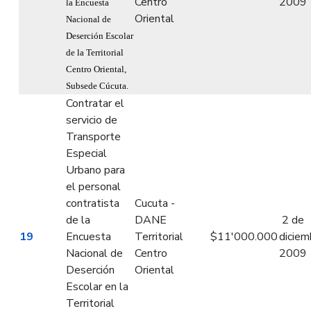
Centro
2009
la Encuesta
Oriental
Nacional de
Deserción Escolar
de la Territorial
Centro Oriental,
Subsede Cúcuta.
Contratar el
servicio de
Transporte
Especial
Urbano para
el personal
contratista
Cucuta -
de la
DANE
2 de
19
Encuesta
Territorial
$11'000.000
diciem
Nacional de
Centro
2009
Deserción
Oriental
Escolar en la
Territorial