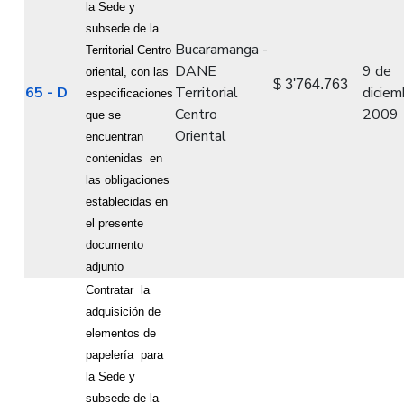
la Sede y
subsede de la
Bucaramanga -
Territorial Centro
DANE
9 de
oriental, con las
$ 3'764.763
65 - D
Territorial
diciem
especificaciones
Centro
2009
que se
Oriental
encuentran
contenidas
en
las obligaciones
establecidas en
el presente
documento
adjunto
Contratar
la
adquisición de
elementos de
papelería
para
la Sede y
subsede de la