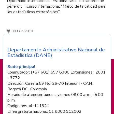
Diplomado internacional “Estadísticas e indicadores de
género y I Curso internacional “Marco de la calidad para
las estadísticas estratégicas”.
30 Julio 2010
Departamento Administrativo Nacional de
Nombre de la entidad
Estadística (DANE)
Información de pie de página
Sede principal
Conmutador: (+57 601) 597 8300 Extensiones: 2001
- 3772
Dirección: Carrera 59 No. 26-70 Interior I - CAN,
Bogotá D.C., Colombia
Horario de atención: lunes a viernes 08:00 a. m. - 5:00
p. m.
Código postal: 111321
Línea gratuita nacional: 01 8000 912002