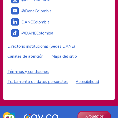
@danecolombia
@DaneColombia
DANEColombia
@DANEColombia
Enlaces institucionales
Directorio institucional (Sedes DANE)
Canales de atención
Mapa del sitio
Enlaces del sitio
Términos y condiciones
Tratamiento de datos personales
Accesibilidad
Logos del Gobierno de Colombia
Logo
Logo