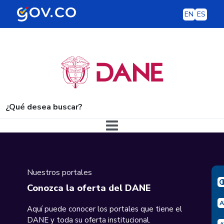
EN
ES
¿Qué desea buscar?
Navegación principal
Nuestros portales
Conozca la oferta del DANE
Aquí puede conocer los portales que tiene el
DANE y toda su oferta institucional.