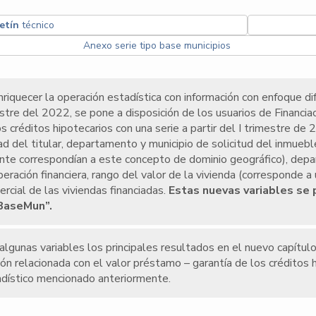
etín
técnico
Anexo serie tipo base municipios
riquecer la operación estadística con información con enfoque dife
estre del 2022, se pone a disposición de los usuarios de Financiac
os créditos hipotecarios con una serie a partir del I trimestre de
ad del titular, departamento y municipio de solicitud del inmuebl
te correspondían a este concepto de dominio geográfico), depar
peración financiera, rango del valor de la vivienda (corresponde
cial de las viviendas financiadas.
Estas nuevas variables se 
BaseMun”.
 algunas variables los principales resultados en el nuevo capítul
ón relacionada con el valor préstamo – garantía de los créditos h
adístico mencionado anteriormente.