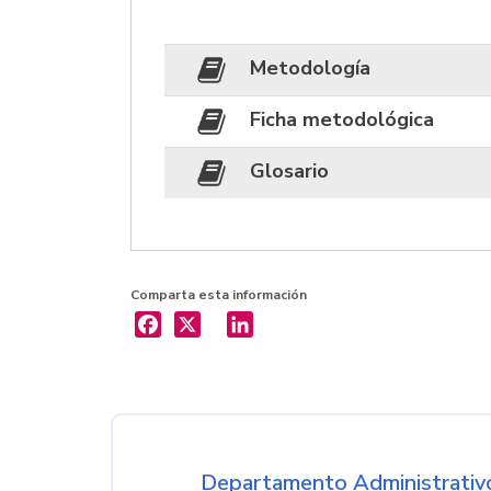
Metodología
Ficha metodológica
Glosario
Comparta esta información
X
LinkedIn
Nombre de la entida
Departamento Administrativo