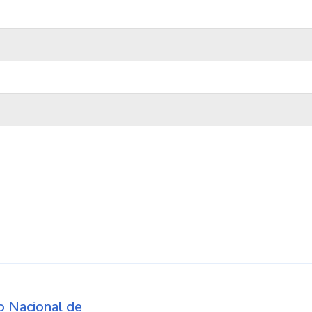
d
 Nacional de
Logos institucio