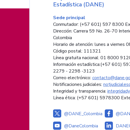
Estadística (DANE)
Información de pie de página
Sede principal
Conmutador: (+57 601) 597 8300 Ex
Dirección: Carrera 59 No. 26-70 Interi
Colombia
Horario de atención: lunes a viernes 08
Código postal: 111321
Línea gratuita nacional: 01 8000 91
Información estadística:(+57 601) 5
2279 - 2298 -
3123
Correo electrónico:
contacto@dane.go
Notificaciones judiciales:
notjudiciale
Integridad y transparencia:
integridad
Línea ética: (+57 601) 5978300 Ext
@DANE_Colombia
@DANE
@DaneColombia
DANEC