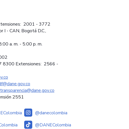
tensiones: 2001 - 3772
or I - CAN, Bogotá D.C.,
:00 a. m. - 5:00 p. m.
2002
97 8300 Extensiones: 2566 -
v.co
sdf@dane.gov.co
ytransparencia@dane.gov.co
ensión 2551
Colombia
@danecolombia
olombia
@DANEColombia