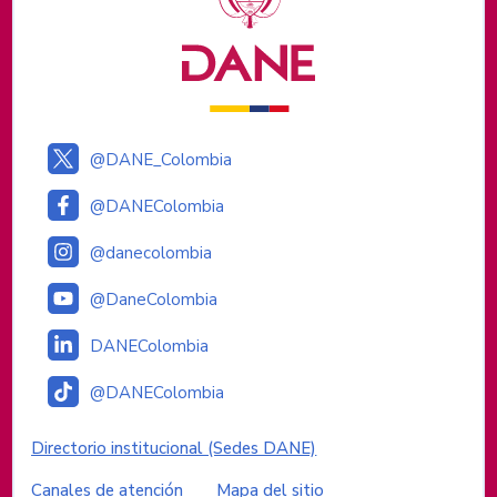
@DANE_Colombia
@DANEColombia
@danecolombia
@DaneColombia
DANEColombia
@DANEColombia
Enlaces institucionales
Directorio institucional (Sedes DANE)
Canales de atención
Mapa del sitio