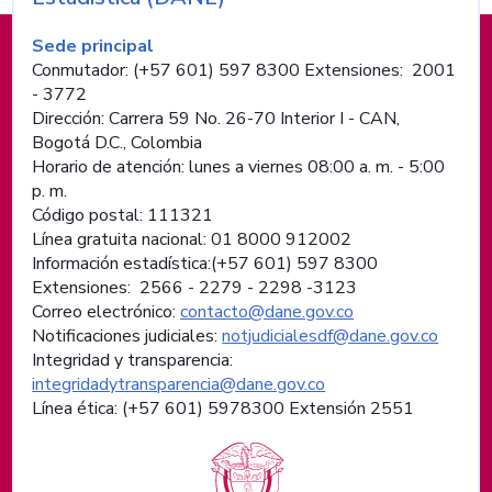
Información de pie de página
Sede principal
Conmutador: (+57 601) 597 8300 Extensiones: 2001
- 3772
Dirección: Carrera 59 No. 26-70 Interior I - CAN,
Bogotá D.C., Colombia
Horario de atención: lunes a viernes 08:00 a. m. - 5:00
p. m.
Código postal: 111321
Línea gratuita nacional: 01 8000 912002
Información estadística:(+57 601) 597 8300
Extensiones: 2566 - 2279 - 2298 -
3123
Correo electrónico:
contacto@dane.gov.co
Notificaciones judiciales:
notjudicialesdf@dane.gov.co
Integridad y transparencia:
integridadytransparencia@dane.gov.co
Línea ética: (+57 601) 5978300 Extensión 2551
Logos institucionales