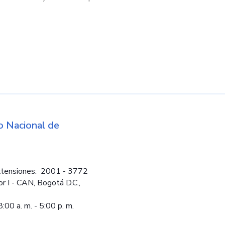
d
 Nacional de
Logos institucio
tensiones: 2001 - 3772
or I - CAN, Bogotá D.C.,
:00 a. m. - 5:00 p. m.