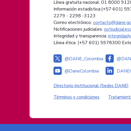
Línea gratuita nacional: 01 8000 91
Información estadística:(+57 601) 5
2279 - 2298 -
3123
Correo electrónico:
contacto@dane.go
Notificaciones judiciales:
notjudiciale
Integridad y transparencia:
integridad
Línea ética: (+57 601) 5978300 Ext
@DANE_Colombia
@DANE
@DaneColombia
DANEC
Enlaces institucional
Directorio institucional (Sedes DANE)
Enlaces del sitio
Términos y condiciones
Tratamient
Logos del Gobierno de Colombia