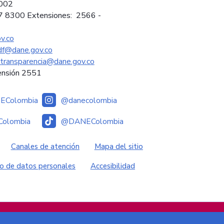
2002
97 8300 Extensiones: 2566 -
v.co
sdf@dane.gov.co
ytransparencia@dane.gov.co
ensión 2551
Colombia
@danecolombia
olombia
@DANEColombia
es
Canales de atención
Mapa del sitio
o de datos personales
Accesibilidad