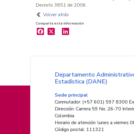
Decreto 3851 de 2006.
Volver atrás
Comparta esta información
X
LinkedIn
Nombre de la entida
Departamento Administrativo
Estadística (DANE)
Información de pie de página
Sede principal
Conmutador: (+57 601) 597 8300 Ex
Dirección: Carrera 59 No. 26-70 Interi
Colombia
Horario de atención: lunes a viernes 08
Código postal: 111321