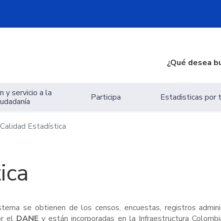
¿Qué desea b
 y servicio a la
Participa
Estadisticas por
iudadanía
Calidad Estadística
ica
istema se obtienen de los censos, encuestas, registros admini
or el
DANE
y están incorporadas en la Infraestructura Colomb