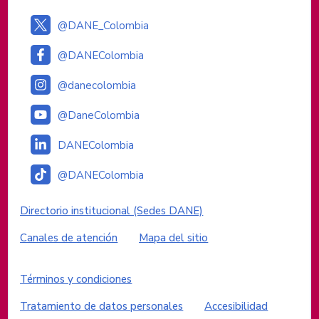
@DANE_Colombia
@DANEColombia
@danecolombia
@DaneColombia
DANEColombia
@DANEColombia
Enlaces institucionales
Directorio institucional (Sedes DANE)
Canales de atención
Mapa del sitio
Enlaces del sitio
Términos y condiciones
Tratamiento de datos personales
Accesibilidad