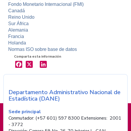
Fondo Monetario Internacional (FMI)
Canadá
Reino Unido
Sur África
Alemania
Francia
Holanda
Normas ISO sobre base de datos
Comparta esta información
X
LinkedIn
Departamento Administrativo Nacional de
Nombre de la entidad
Estadística (DANE)
Información de pie de página
Sede principal
Conmutador: (+57 601) 597 8300 Extensiones: 2001
- 3772
Dirección: Carrera 59 No. 26-70 Interior I - CAN,