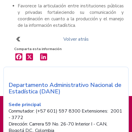
Favorece la articulación entre instituciones públicas
y privadas fortaleciendo su comunicación y
coordinación en cuanto a la producción y el manejo
de la información estadística.
Volver atrás
Comparta esta información
X
LinkedIn
Departamento Administrativo Nacional de
Nombre de la entidad
Estadística (DANE)
Información de pie de página
Sede principal
Conmutador: (+57 601) 597 8300 Extensiones: 2001
- 3772
Dirección: Carrera 59 No. 26-70 Interior I - CAN,
Bogotá D.C., Colombia