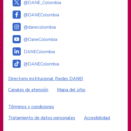
@DANE_Colombia
@DANEColombia
@danecolombia
@DaneColombia
DANEColombia
@DANEColombia
Enlaces institucionales
Directorio institucional (Sedes DANE)
Canales de atención
Mapa del sitio
Enlaces del sitio
Términos y condiciones
Tratamiento de datos personales
Accesibilidad