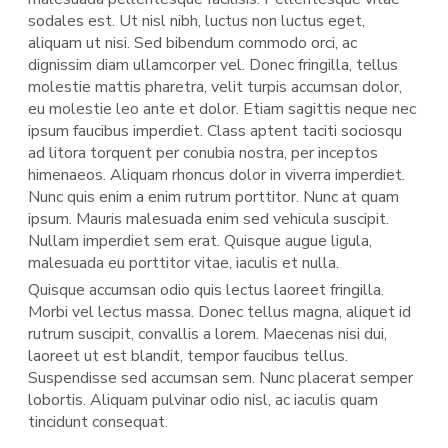
sodales est. Ut nisl nibh, luctus non luctus eget,
aliquam ut nisi. Sed bibendum commodo orci, ac
dignissim diam ullamcorper vel. Donec fringilla, tellus
molestie mattis pharetra, velit turpis accumsan dolor,
eu molestie leo ante et dolor. Etiam sagittis neque nec
ipsum faucibus imperdiet. Class aptent taciti sociosqu
ad litora torquent per conubia nostra, per inceptos
himenaeos. Aliquam rhoncus dolor in viverra imperdiet.
Nunc quis enim a enim rutrum porttitor. Nunc at quam
ipsum. Mauris malesuada enim sed vehicula suscipit.
Nullam imperdiet sem erat. Quisque augue ligula,
malesuada eu porttitor vitae, iaculis et nulla.
Quisque accumsan odio quis lectus laoreet fringilla.
Morbi vel lectus massa. Donec tellus magna, aliquet id
rutrum suscipit, convallis a lorem. Maecenas nisi dui,
laoreet ut est blandit, tempor faucibus tellus.
Suspendisse sed accumsan sem. Nunc placerat semper
lobortis. Aliquam pulvinar odio nisl, ac iaculis quam
tincidunt consequat.