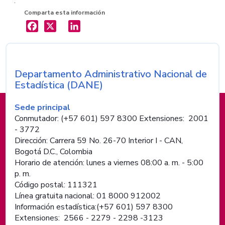
.
Comparta esta información
X
LinkedIn
Departamento Administrativo Nacional de
Nombre de la entidad
Estadística (DANE)
Información de pie de página
Sede principal
Conmutador: (+57 601) 597 8300 Extensiones: 2001
- 3772
Dirección: Carrera 59 No. 26-70 Interior I - CAN,
Bogotá D.C., Colombia
Horario de atención: lunes a viernes 08:00 a. m. - 5:00
p. m.
Código postal: 111321
Línea gratuita nacional: 01 8000 912002
Información estadística:(+57 601) 597 8300
Extensiones: 2566 - 2279 - 2298 -
3123