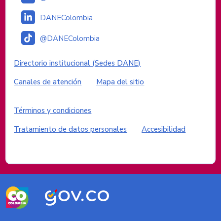
DANEColombia
@DANEColombia
Enlaces institucionales
Directorio institucional (Sedes DANE)
Canales de atención
Mapa del sitio
Enlaces del sitio
Términos y condiciones
Tratamiento de datos personales
Accesibilidad
Logos del Gobierno de Colombia
Logo
Logo
marca
Gobierno
Colombia
de