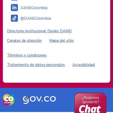
DANEColombia
@DANEColombia
Enlaces institucionales
Directorio institucional (Sedes DANE)
Canales de atención
Mapa del sitio
Enlaces del sitio
Términos y condiciones
Tratamiento de datos personales
Accesibilidad
Logos del Gobierno de Colombia
Logo
Logo
marca
Gobierno
Colombia
de