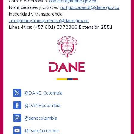
Correo electrónico:
contacto@dane.gov.co
Notificaciones judiciales:
notjudicialesdf@dane.gov.co
Integridad y transparencia:
integridadytransparencia@dane.gov.co
Línea ética: (+57 601) 5978300 Extensión 2551
Logos institucionales
@DANE_Colombia
@DANEColombia
@danecolombia
@DaneColombia