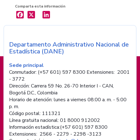
Comparta esta información
X
LinkedIn
Departamento Administrativo Nacional de
Nombre de la entidad
Estadística (DANE)
Información de pie de página
Sede principal
Conmutador: (+57 601) 597 8300 Extensiones: 2001
- 3772
Dirección: Carrera 59 No. 26-70 Interior I - CAN,
Bogotá D.C., Colombia
Horario de atención: lunes a viernes 08:00 a. m. - 5:00
p. m.
Código postal: 111321
Línea gratuita nacional: 01 8000 912002
Información estadística:(+57 601) 597 8300
Extensiones: 2566 - 2279 - 2298 -
3123