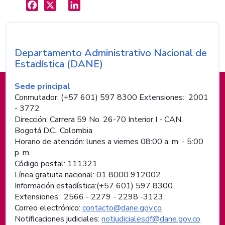
X
LinkedIn
Departamento Administrativo Nacional de
Nombre de la entidad
Estadística (DANE)
Información de pie de página
Sede principal
Conmutador: (+57 601) 597 8300 Extensiones: 2001
- 3772
Dirección: Carrera 59 No. 26-70 Interior I - CAN,
Bogotá D.C., Colombia
Horario de atención: lunes a viernes 08:00 a. m. - 5:00
p. m.
Código postal: 111321
Línea gratuita nacional: 01 8000 912002
Información estadística:(+57 601) 597 8300
Extensiones: 2566 - 2279 - 2298 -
3123
Correo electrónico:
contacto@dane.gov.co
Notificaciones judiciales:
notjudicialesdf@dane.gov.co