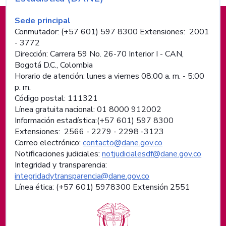
Información de pie de página
Sede principal
Conmutador: (+57 601) 597 8300 Extensiones: 2001
- 3772
Dirección: Carrera 59 No. 26-70 Interior I - CAN,
Bogotá D.C., Colombia
Horario de atención: lunes a viernes 08:00 a. m. - 5:00
p. m.
Código postal: 111321
Línea gratuita nacional: 01 8000 912002
Información estadística:(+57 601) 597 8300
Extensiones: 2566 - 2279 - 2298 -
3123
Correo electrónico:
contacto@dane.gov.co
Notificaciones judiciales:
notjudicialesdf@dane.gov.co
Integridad y transparencia:
integridadytransparencia@dane.gov.co
Línea ética: (+57 601) 5978300 Extensión 2551
Logos institucionales