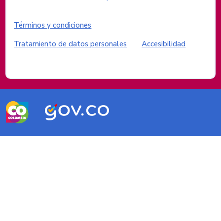
Enlaces del sitio
Términos y condiciones
Tratamiento de datos personales
Accesibilidad
Logos del Gobierno de Colombia
Logo
Logo
marca
Gobierno
Colombia
de
Colombia