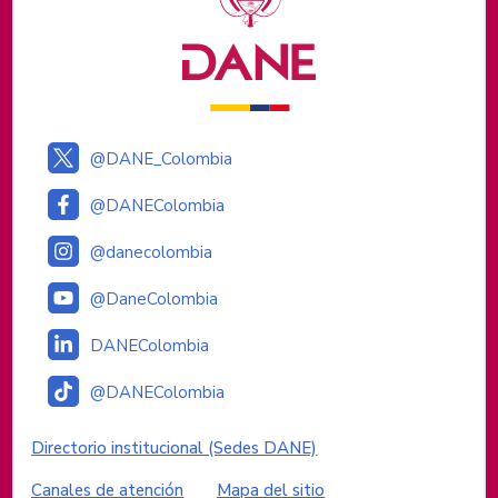
@DANE_Colombia
@DANEColombia
@danecolombia
@DaneColombia
DANEColombia
@DANEColombia
Enlaces institucionales
Directorio institucional (Sedes DANE)
Canales de atención
Mapa del sitio