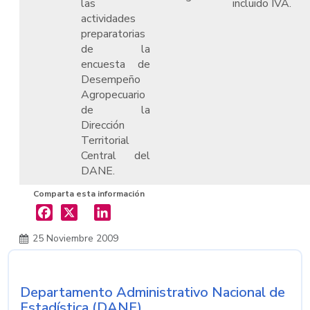
las
incluido IVA.
actividades
preparatorias
de la
encuesta de
Desempeño
Agropecuario
de la
Dirección
Territorial
Central del
DANE.
Comparta esta información
X
LinkedIn
25 Noviembre 2009
Departamento Administrativo Nacional de
Nombre de la entidad
Estadística (DANE)