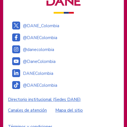
@DANE_Colombia
@DANEColombia
@danecolombia
@DaneColombia
DANEColombia
@DANEColombia
Enlaces institucionales
Directorio institucional (Sedes DANE)
Canales de atención
Mapa del sitio
Enlaces del sitio
Términos y condiciones