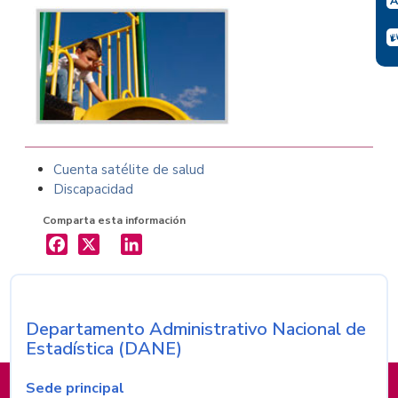
Cuenta satélite de salud
Discapacidad
Comparta esta información
X
LinkedIn
Departamento Administrativo Nacional de
Nombre de la entidad
Estadística (DANE)
Información de pie de página
Sede principal