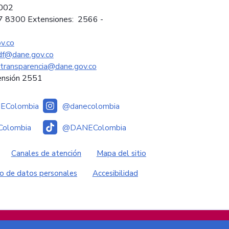
2002
97 8300 Extensiones: 2566 -
v.co
sdf@dane.gov.co
ytransparencia@dane.gov.co
ensión 2551
Colombia
@danecolombia
olombia
@DANEColombia
es
Canales de atención
Mapa del sitio
o de datos personales
Accesibilidad