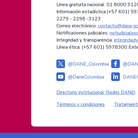
Línea gratuita nacional: 01 8000 91
Información estadística:(+57 601) 5
2279 - 2298 -
3123
Correo electrónico:
contacto@dane.go
Notificaciones judiciales:
notjudiciale
Integridad y transparencia:
integridad
Línea ética: (+57 601) 5978300 Ext
@DANE_Colombia
@DANE
@DaneColombia
DANEC
Enlaces institucional
Directorio institucional (Sedes DANE)
Enlaces del sitio
Términos y condiciones
Tratamient
Logos del Gobierno de Colombia