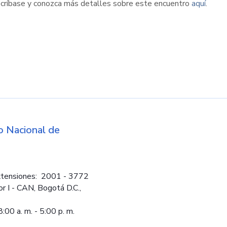
nscríbase y conozca más detalles sobre este encuentro
aquí
.
d
 Nacional de
Logos institucio
tensiones: 2001 - 3772
or I - CAN, Bogotá D.C.,
:00 a. m. - 5:00 p. m.