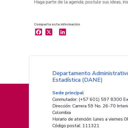
Haga parte de la agenda, postule sus ideas, i
Comparta esta información
X
LinkedIn
Nombre de la entida
Departamento Administrativo
Estadística (DANE)
Información de pie de página
Sede principal
Conmutador: (+57 601) 597 8300 Ex
Dirección: Carrera 59 No. 26-70 Interi
Colombia
Horario de atención: lunes a viernes 08
Código postal: 111321