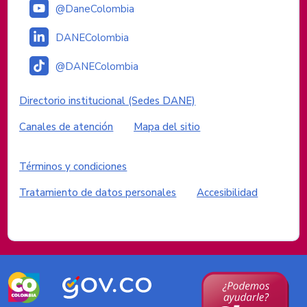
@DaneColombia
DANEColombia
@DANEColombia
Enlaces institucionales
Directorio institucional (Sedes DANE)
Canales de atención
Mapa del sitio
Enlaces del sitio
Términos y condiciones
Tratamiento de datos personales
Accesibilidad
Logos del Gobierno de Colombia
Logo
Logo
marca
Gobierno