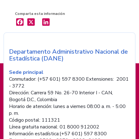
Comparta esta información
X
LinkedIn
Departamento Administrativo Nacional de
Nombre de la entidad
Estadística (DANE)
Información de pie de página
Sede principal
Conmutador: (+57 601) 597 8300 Extensiones: 2001
- 3772
Dirección: Carrera 59 No. 26-70 Interior I - CAN,
Bogotá D.C., Colombia
Horario de atención: lunes a viernes 08:00 a. m. - 5:00
p. m.
Código postal: 111321
Línea gratuita nacional: 01 8000 912002
Información estadística:(+57 601) 597 8300