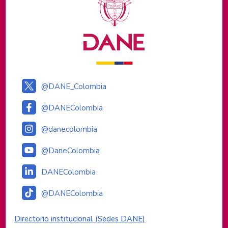
@DANE_Colombia
@DANEColombia
@danecolombia
@DaneColombia
DANEColombia
@DANEColombia
Enlaces institucionales
Directorio institucional (Sedes DANE)