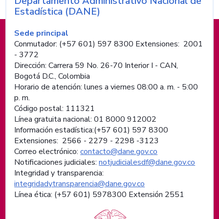
Departamento Administrativo Nacional de
Nombre de la entidad
Estadística (DANE)
Información de pie de página
Sede principal
Conmutador: (+57 601) 597 8300 Extensiones: 2001
- 3772
Dirección: Carrera 59 No. 26-70 Interior I - CAN,
Bogotá D.C., Colombia
Horario de atención: lunes a viernes 08:00 a. m. - 5:00
p. m.
Código postal: 111321
Línea gratuita nacional: 01 8000 912002
Información estadística:(+57 601) 597 8300
Extensiones: 2566 - 2279 - 2298 -
3123
Correo electrónico:
contacto@dane.gov.co
Notificaciones judiciales:
notjudicialesdf@dane.gov.co
Integridad y transparencia:
integridadytransparencia@dane.gov.co
Línea ética: (+57 601) 5978300 Extensión 2551
Logos institucionales