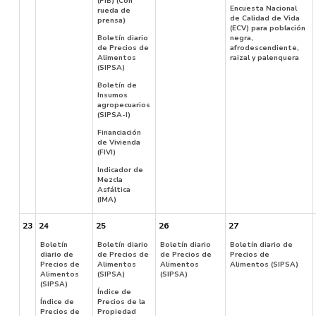
(PIB) (Con
Encuesta Nacional
rueda de
de Calidad de Vida
prensa)
(ECV) para población
Boletín diario
negra,
de Precios de
afrodescendiente,
Alimentos
raizal y palenquera
(SIPSA)
Boletín de
Insumos
agropecuarios
(SIPSA-I)
Financiación
de Vivienda
(FIVI)
Indicador de
Mezcla
Asfáltica
(IMA)
23
24
25
26
27
Boletín
Boletín diario
Boletín diario
Boletín diario de
diario de
de Precios de
de Precios de
Precios de
Precios de
Alimentos
Alimentos
Alimentos (SIPSA)
Alimentos
(SIPSA)
(SIPSA)
(SIPSA)
Índice de
Índice de
Precios de la
Precios de
Propiedad