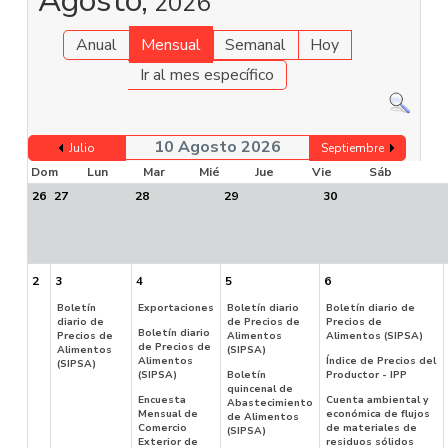
Agosto,
2026
Anual
Mensual
Semanal
Hoy
Ir al mes específico
10 Agosto 2026
Julio
Septiembre
Dom
Lun
Mar
Mié
Jue
Vie
Sáb
26
27
28
29
30
2
3
4
5
6
Boletín
Exportaciones
Boletín diario
Boletín diario de
diario de
de Precios de
Precios de
Boletín diario
Precios de
Alimentos
Alimentos (SIPSA)
de Precios de
Alimentos
(SIPSA)
Alimentos
Índice de Precios del
(SIPSA)
(SIPSA)
Boletín
Productor - IPP
quincenal de
Encuesta
Cuenta ambiental y
Abastecimiento
Mensual de
económica de flujos
de Alimentos
Comercio
de materiales de
(SIPSA)
Exterior de
residuos sólidos