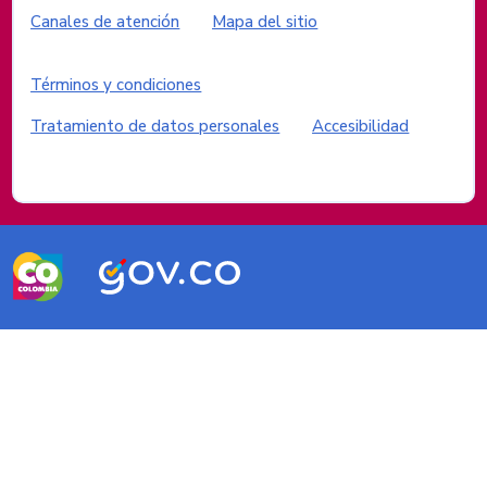
Canales de atención
Mapa del sitio
Enlaces del sitio
Términos y condiciones
Tratamiento de datos personales
Accesibilidad
Logos del Gobierno de Colombia
Logo marca Colombia
Logo Gobierno de Colombia