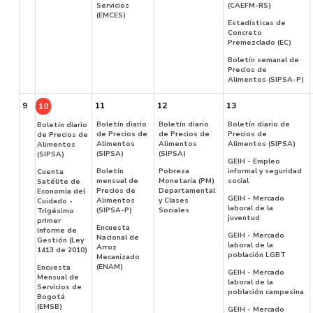
Servicios
(CAEFM-RS)
(EMCES)
Estadísticas de
Concreto
Premezclado (EC)
Boletín semanal de
Precios de
Alimentos (SIPSA-P)
9
11
12
13
10
Boletín diario
Boletín diario
Boletín diario de
Boletín diario
de Precios de
de Precios de
Precios de
de Precios de
Alimentos
Alimentos
Alimentos (SIPSA)
Alimentos
(SIPSA)
(SIPSA)
(SIPSA)
GEIH - Empleo
Boletín
Pobreza
informal y seguridad
Cuenta
mensual de
Monetaria (PM)
social
Satélite de
Precios de
Departamental
Economía del
GEIH - Mercado
Alimentos
y Clases
Cuidado -
laboral de la
(SIPSA-P)
Sociales
Trigésimo
juventud
primer
Encuesta
Informe de
GEIH - Mercado
Nacional de
Gestión (Ley
laboral de la
Arroz
1413 de 2010)
población LGBT
Mecanizado
(ENAM)
Encuesta
GEIH - Mercado
Mensual de
laboral de la
Servicios de
población campesina
Bogotá
(EMSB)
GEIH - Mercado