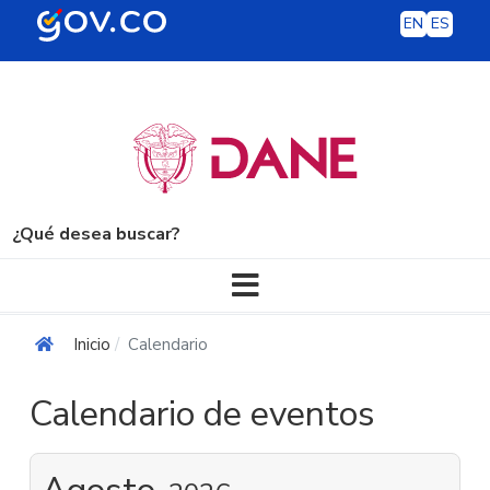
EN
ES
¿Qué desea buscar?
Navegación principal
Inicio
Calendario
Calendario de eventos