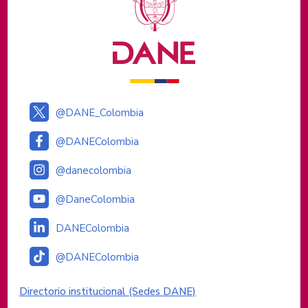
@DANE_Colombia
@DANEColombia
@danecolombia
@DaneColombia
DANEColombia
@DANEColombia
Enlaces institucionales
Directorio institucional (Sedes DANE)