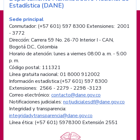
Nombre de la entidad
Estadística (DANE)
Información de pie de página
Sede principal
Conmutador: (+57 601) 597 8300 Extensiones: 2001
- 3772
Dirección: Carrera 59 No. 26-70 Interior I - CAN,
Bogotá D.C., Colombia
Horario de atención: lunes a viernes 08:00 a. m. - 5:00
p. m.
Código postal: 111321
Línea gratuita nacional: 01 8000 912002
Información estadística:(+57 601) 597 8300
Extensiones: 2566 - 2279 - 2298 -
3123
Correo electrónico:
contacto@dane.gov.co
Notificaciones judiciales:
notjudicialesdf@dane.gov.co
Integridad y transparencia:
integridadytransparencia@dane.gov.co
Línea ética: (+57 601) 5978300 Extensión 2551
Logos institucionales