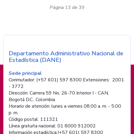
Página 13 de 39
Departamento Administrativo Nacional de
Nombre de la entidad
Estadística (DANE)
Información de pie de página
Sede principal
Conmutador: (+57 601) 597 8300 Extensiones: 2001
- 3772
Dirección: Carrera 59 No. 26-70 Interior I - CAN,
Bogotá D.C., Colombia
Horario de atención: lunes a viernes 08:00 a. m. - 5:00
p. m.
Código postal: 111321
Línea gratuita nacional: 01 8000 912002
Información estadística:(+57 601) 597 8300