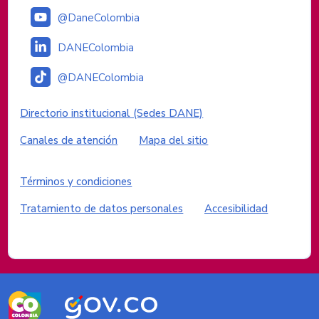
@DaneColombia
DANEColombia
@DANEColombia
Enlaces institucionales
Directorio institucional (Sedes DANE)
Canales de atención
Mapa del sitio
Enlaces del sitio
Términos y condiciones
Tratamiento de datos personales
Accesibilidad
Logos del Gobierno de Colombia
Logo
Logo
marca
Gobierno