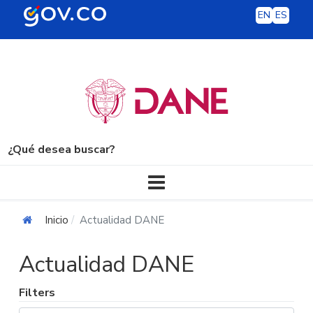
EN
ES
¿Qué desea buscar?
Navegación principal
Inicio
Actualidad DANE
Actualidad DANE
Filters