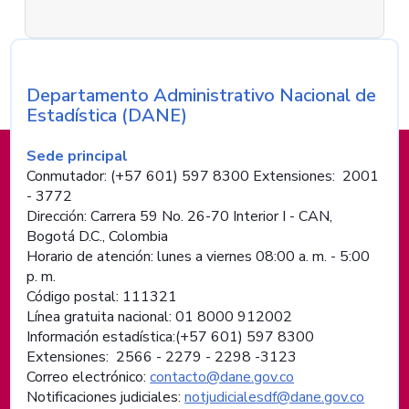
Departamento Administrativo Nacional de
Nombre de la entidad
Estadística (DANE)
Información de pie de página
Sede principal
Conmutador: (+57 601) 597 8300 Extensiones: 2001
- 3772
Dirección: Carrera 59 No. 26-70 Interior I - CAN,
Bogotá D.C., Colombia
Horario de atención: lunes a viernes 08:00 a. m. - 5:00
p. m.
Código postal: 111321
Línea gratuita nacional: 01 8000 912002
Información estadística:(+57 601) 597 8300
Extensiones: 2566 - 2279 - 2298 -
3123
Correo electrónico:
contacto@dane.gov.co
Notificaciones judiciales:
notjudicialesdf@dane.gov.co