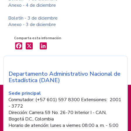
Anexo - 4 de diciembre
Boletín - 3 de diciembre
Anexo - 3 de diciembre
Comparta esta información
X
LinkedIn
Departamento Administrativo Nacional de
Nombre de la entidad
Estadística (DANE)
Información de pie de página
Sede principal
Conmutador: (+57 601) 597 8300 Extensiones: 2001
- 3772
Dirección: Carrera 59 No. 26-70 Interior I - CAN,
Bogotá D.C., Colombia
Horario de atención: lunes a viernes 08:00 a. m. - 5:00