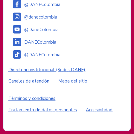
@DANEColombia
@danecolombia
@DaneColombia
DANEColombia
@DANEColombia
Enlaces institucionales
Directorio institucional (Sedes DANE)
Canales de atención
Mapa del sitio
Enlaces del sitio
Términos y condiciones
Tratamiento de datos personales
Accesibilidad