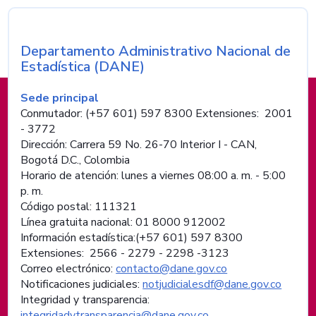
Departamento Administrativo Nacional de
Nombre de la entidad
Estadística (DANE)
Información de pie de página
Sede principal
Conmutador: (+57 601) 597 8300 Extensiones: 2001
- 3772
Dirección: Carrera 59 No. 26-70 Interior I - CAN,
Bogotá D.C., Colombia
Horario de atención: lunes a viernes 08:00 a. m. - 5:00
p. m.
Código postal: 111321
Línea gratuita nacional: 01 8000 912002
Información estadística:(+57 601) 597 8300
Extensiones: 2566 - 2279 - 2298 -
3123
Correo electrónico:
contacto@dane.gov.co
Notificaciones judiciales:
notjudicialesdf@dane.gov.co
Integridad y transparencia:
integridadytransparencia@dane.gov.co