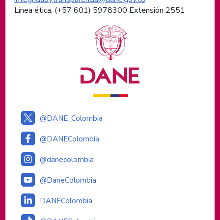
Línea ética: (+57 601) 5978300 Extensión 2551
Logos institucionales
@DANE_Colombia
@DANEColombia
@danecolombia
@DaneColombia
DANEColombia