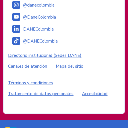
@danecolombia
@DaneColombia
DANEColombia
@DANEColombia
Enlaces institucionales
Directorio institucional (Sedes DANE)
Canales de atención
Mapa del sitio
Enlaces del sitio
Términos y condiciones
Tratamiento de datos personales
Accesibilidad
Logos del Gobierno de Colombia