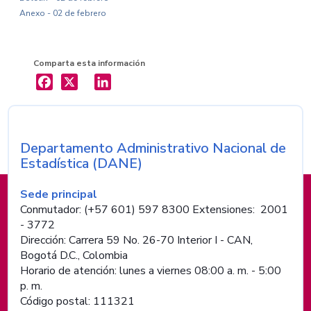
Anexo - 02 de febrero
Comparta esta información
X
LinkedIn
Departamento Administrativo Nacional de
Nombre de la entidad
Estadística (DANE)
Información de pie de página
Sede principal
Conmutador: (+57 601) 597 8300 Extensiones: 2001
- 3772
Dirección: Carrera 59 No. 26-70 Interior I - CAN,
Bogotá D.C., Colombia
Horario de atención: lunes a viernes 08:00 a. m. - 5:00
p. m.
Código postal: 111321