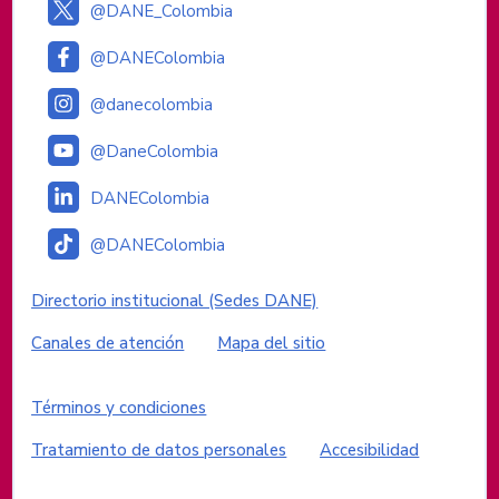
@DANE_Colombia
@DANEColombia
@danecolombia
@DaneColombia
DANEColombia
@DANEColombia
Enlaces institucionales
Directorio institucional (Sedes DANE)
Canales de atención
Mapa del sitio
Enlaces del sitio
Términos y condiciones
Tratamiento de datos personales
Accesibilidad