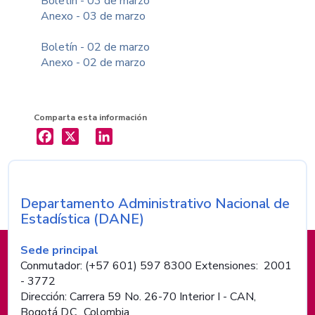
Boletín - 03 de marzo
Anexo - 03 de marzo
Boletín - 02 de marzo
Anexo - 02 de marzo
Comparta esta información
X
LinkedIn
Departamento Administrativo Nacional de
Nombre de la entidad
Estadística (DANE)
Información de pie de página
Sede principal
Conmutador: (+57 601) 597 8300 Extensiones: 2001
- 3772
Dirección: Carrera 59 No. 26-70 Interior I - CAN,
Bogotá D.C., Colombia