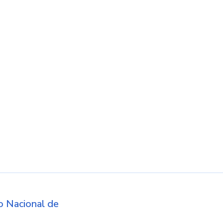
d
 Nacional de
Logos institucio