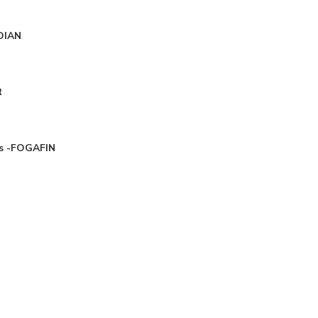
-DIAN
R
as -FOGAFIN