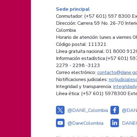
Información de pie de página
Sede principal
Conmutador: (+57 601) 597 8300 Ex
Dirección: Carrera 59 No. 26-70 Interi
Colombia
Horario de atención: lunes a viernes 08
Código postal: 111321
Línea gratuita nacional: 01 8000 91
Información estadística:(+57 601) 5
2279 - 2298 -
3123
Correo electrónico:
contacto@dane.go
Notificaciones judiciales:
notjudiciale
Integridad y transparencia:
integridad
Línea ética: (+57 601) 5978300 Ext
@DANE_Colombia
@DANE
@DaneColombia
DANEC