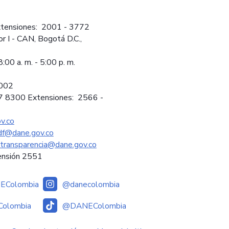
tensiones: 2001 - 3772
or I - CAN, Bogotá D.C.,
:00 a. m. - 5:00 p. m.
2002
97 8300 Extensiones: 2566 -
v.co
sdf@dane.gov.co
ytransparencia@dane.gov.co
ensión 2551
Colombia
@danecolombia
olombia
@DANEColombia