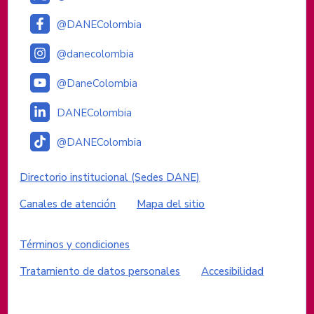
@DANEColombia
@danecolombia
@DaneColombia
DANEColombia
@DANEColombia
Enlaces institucionales
Directorio institucional (Sedes DANE)
Canales de atención
Mapa del sitio
Enlaces del sitio
Términos y condiciones
Tratamiento de datos personales
Accesibilidad