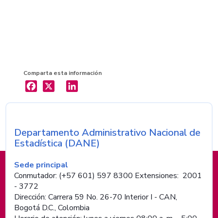
Comparta esta información
X
LinkedIn
Departamento Administrativo Nacional de
Nombre de la entidad
Estadística (DANE)
Información de pie de página
Sede principal
Conmutador: (+57 601) 597 8300 Extensiones: 2001
- 3772
Dirección: Carrera 59 No. 26-70 Interior I - CAN,
Bogotá D.C., Colombia