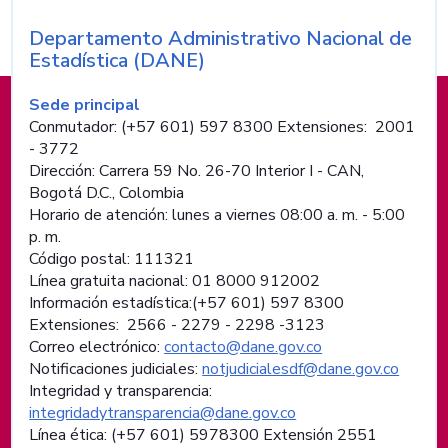
Departamento Administrativo Nacional de
Nombre de la entidad
Estadística (DANE)
Información de pie de página
Sede principal
Conmutador: (+57 601) 597 8300 Extensiones: 2001
- 3772
Dirección: Carrera 59 No. 26-70 Interior I - CAN,
Bogotá D.C., Colombia
Horario de atención: lunes a viernes 08:00 a. m. - 5:00
p. m.
Código postal: 111321
Línea gratuita nacional: 01 8000 912002
Información estadística:(+57 601) 597 8300
Extensiones: 2566 - 2279 - 2298 -
3123
Correo electrónico:
contacto@dane.gov.co
Notificaciones judiciales:
notjudicialesdf@dane.gov.co
Integridad y transparencia:
integridadytransparencia@dane.gov.co
Línea ética: (+57 601) 5978300 Extensión 2551