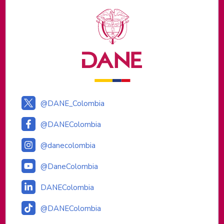
Logos institucionales
@DANE_Colombia
@DANEColombia
@danecolombia
@DaneColombia
DANEColombia
@DANEColombia