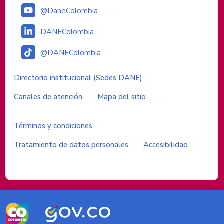
@DaneColombia
DANEColombia
@DANEColombia
Enlaces institucionales
Directorio institucional (Sedes DANE)
Canales de atención
Mapa del sitio
Enlaces del sitio
Términos y condiciones
Tratamiento de datos personales
Accesibilidad
Logos del Gobierno de Colombia
Logo
Logo
marca
Gobierno