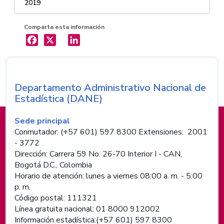
2019
Comparta esta información
X
LinkedIn
Departamento Administrativo Nacional de
Nombre de la entidad
Estadística (DANE)
Información de pie de página
Sede principal
Conmutador: (+57 601) 597 8300 Extensiones: 2001
- 3772
Dirección: Carrera 59 No. 26-70 Interior I - CAN,
Bogotá D.C., Colombia
Horario de atención: lunes a viernes 08:00 a. m. - 5:00
p. m.
Código postal: 111321
Línea gratuita nacional: 01 8000 912002
Información estadística:(+57 601) 597 8300