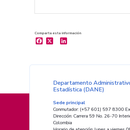
Comparta esta información
X
LinkedIn
Nombre de la entida
Departamento Administrativo
Estadística (DANE)
Información de pie de página
Sede principal
Conmutador: (+57 601) 597 8300 Ex
Dirección: Carrera 59 No. 26-70 Interi
Colombia
Horario de atención: lunes a viernes 08