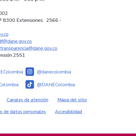
2002
97 8300 Extensiones: 2566 -
v.co
sdf@dane.gov.co
ytransparencia@dane.gov.co
ensión 2551
Colombia
@danecolombia
olombia
@DANEColombia
es
Canales de atención
Mapa del sitio
o de datos personales
Accesibilidad