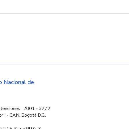
d
 Nacional de
Logos institucio
tensiones: 2001 - 3772
or I - CAN, Bogotá D.C.,
:00 a. m. - 5:00 p. m.