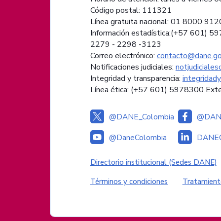
Código postal: 111321
Línea gratuita nacional: 01 8000 91
Información estadística:(+57 601) 5
2279 - 2298 -
3123
Correo electrónico:
contacto@dane.go
Notificaciones judiciales:
notjudiciale
Integridad y transparencia:
integridad
Línea ética: (+57 601) 5978300 Ext
@DANE_Colombia
@DANE
@DaneColombia
DANEC
Enlaces institucional
Directorio institucional (Sedes DANE)
Enlaces del sitio
Términos y condiciones
Tratamient