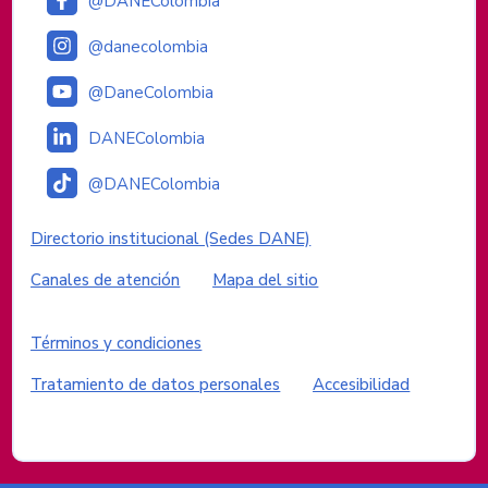
@DANEColombia
@danecolombia
@DaneColombia
DANEColombia
@DANEColombia
Enlaces institucionales
Directorio institucional (Sedes DANE)
Canales de atención
Mapa del sitio
Enlaces del sitio
Términos y condiciones
Tratamiento de datos personales
Accesibilidad