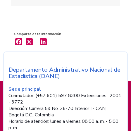
Comparta esta información
X
LinkedIn
Departamento Administrativo Nacional de
Nombre de la entidad
Estadística (DANE)
Información de pie de página
Sede principal
Conmutador: (+57 601) 597 8300 Extensiones: 2001
- 3772
Dirección: Carrera 59 No. 26-70 Interior I - CAN,
Bogotá D.C., Colombia
Horario de atención: lunes a viernes 08:00 a. m. - 5:00
p. m.