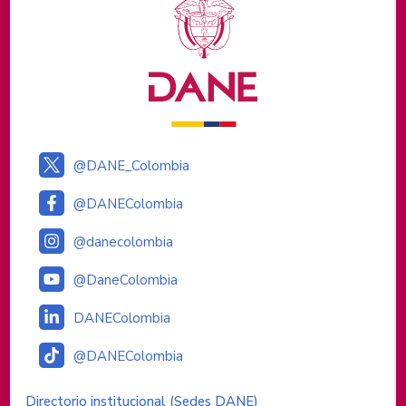
Logos institucionales
@DANE_Colombia
@DANEColombia
@danecolombia
@DaneColombia
DANEColombia
@DANEColombia
Enlaces institucionales
Directorio institucional (Sedes DANE)