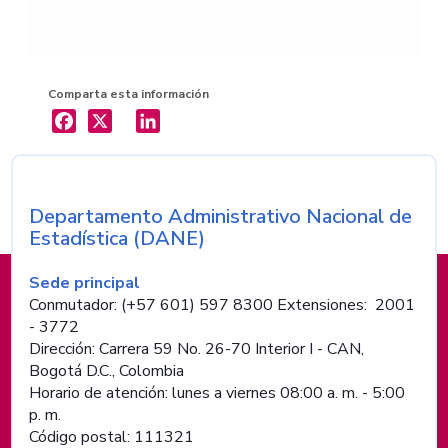
Comparta esta información
X
LinkedIn
Departamento Administrativo Nacional de
Nombre de la entidad
Estadística (DANE)
Información de pie de página
Sede principal
Conmutador: (+57 601) 597 8300 Extensiones: 2001
- 3772
Dirección: Carrera 59 No. 26-70 Interior I - CAN,
Bogotá D.C., Colombia
Horario de atención: lunes a viernes 08:00 a. m. - 5:00
p. m.
Código postal: 111321