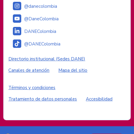
@danecolombia
@DaneColombia
DANEColombia
@DANEColombia
Enlaces institucionales
Directorio institucional (Sedes DANE)
Canales de atención
Mapa del sitio
Enlaces del sitio
Términos y condiciones
Tratamiento de datos personales
Accesibilidad
Logos del Gobierno de Colombia