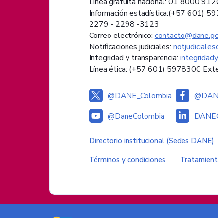
Línea gratuita nacional: 01 8000 91
Información estadística:(+57 601) 5
2279 - 2298 -
3123
Correo electrónico:
contacto@dane.go
Notificaciones judiciales:
notjudiciale
Integridad y transparencia:
integridad
Línea ética: (+57 601) 5978300 Ext
@DANE_Colombia
@DANE
@DaneColombia
DANEC
Enlaces institucional
Directorio institucional (Sedes DANE)
Enlaces del sitio
Términos y condiciones
Tratamient
Logos del Gobierno de Colombia