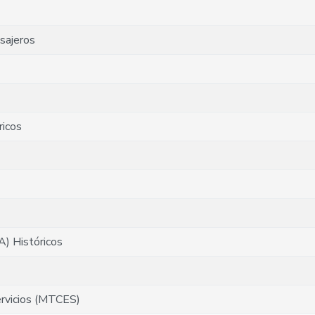
sajeros
ricos
)
A) Históricos
ervicios (MTCES)