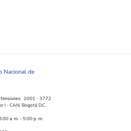
d
 Nacional de
Logos institucio
tensiones: 2001 - 3772
or I - CAN, Bogotá D.C.,
:00 a. m. - 5:00 p. m.