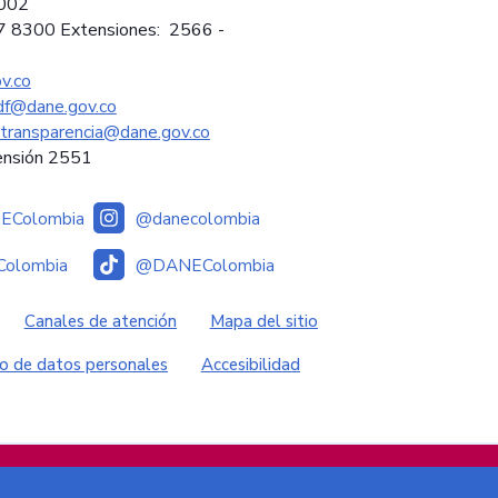
2002
97 8300 Extensiones: 2566 -
v.co
sdf@dane.gov.co
ytransparencia@dane.gov.co
ensión 2551
Colombia
@danecolombia
olombia
@DANEColombia
es
Canales de atención
Mapa del sitio
o de datos personales
Accesibilidad