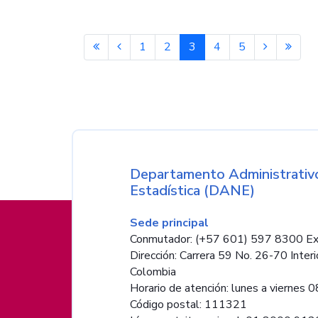
1
2
3
4
5
Nombre de la entida
Departamento Administrativo
Estadística (DANE)
Información de pie de página
Sede principal
Conmutador: (+57 601) 597 8300 Ex
Dirección: Carrera 59 No. 26-70 Interi
Colombia
Horario de atención: lunes a viernes 08
Código postal: 111321