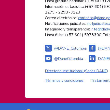
Línea gratuita nacional: 01 8000 91
Información estadística:(+57 601) 5
2279 - 2298 -
3123
Correo electrónico:
contacto@dane.go
Notificaciones judiciales:
notjudiciale
Integridad y transparencia:
integridad
Línea ética: (+57 601) 5978300 Ext
@DANE_Colombia
@DANE
@DaneColombia
DANEC
Enlaces institucional
Directorio institucional (Sedes DANE)
Enlaces del sitio
Términos y condiciones
Tratamient
Logos del Gobierno de Colombia