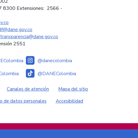
2002
97 8300 Extensiones: 2566 -
v.co
sdf@dane.gov.co
ytransparencia@dane.gov.co
ensión 2551
Colombia
@danecolombia
olombia
@DANEColombia
es
Canales de atención
Mapa del sitio
o de datos personales
Accesibilidad