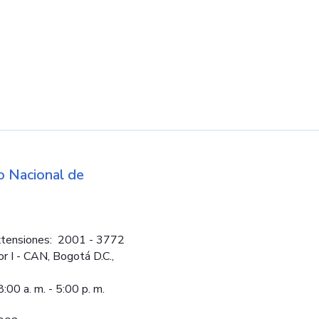
d
 Nacional de
Logos institucio
tensiones: 2001 - 3772
or I - CAN, Bogotá D.C.,
:00 a. m. - 5:00 p. m.