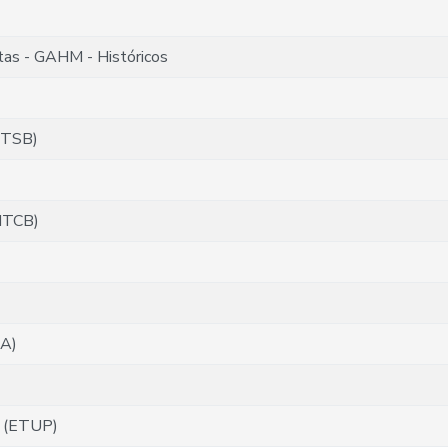
as - GAHM - Históricos
(MTSB)
(MTCB)
TA)
s (ETUP)