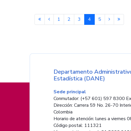
1
2
3
4
5
Nombre de la entida
Departamento Administrativo
Estadística (DANE)
Información de pie de página
Sede principal
Conmutador: (+57 601) 597 8300 Ex
Dirección: Carrera 59 No. 26-70 Interi
Colombia
Horario de atención: lunes a viernes 08
Código postal: 111321