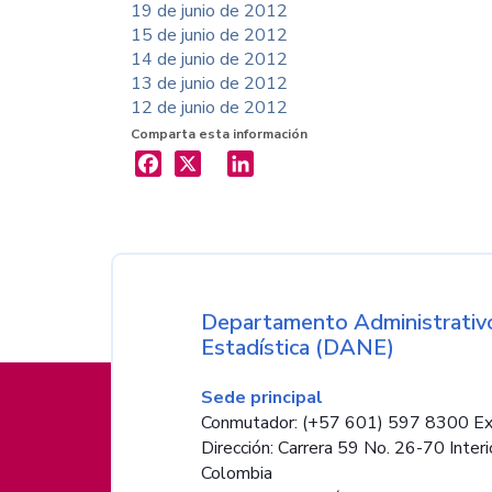
19 de junio de 2012
15 de junio de 2012
14 de junio de 2012
13 de junio de 2012
12 de junio de 2012
Comparta esta información
X
LinkedIn
Nombre de la entida
Departamento Administrativo
Estadística (DANE)
Información de pie de página
Sede principal
Conmutador: (+57 601) 597 8300 Ex
Dirección: Carrera 59 No. 26-70 Interi
Colombia