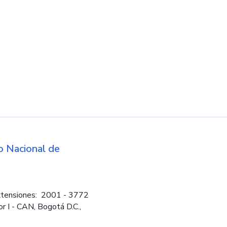
d
 Nacional de
Logos institucio
tensiones: 2001 - 3772
or I - CAN, Bogotá D.C.,