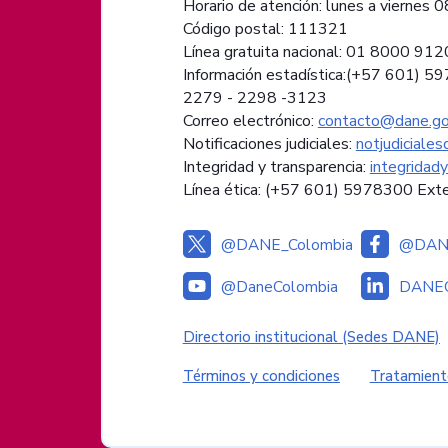
Horario de atención: lunes a viernes 08
Código postal: 111321
Línea gratuita nacional: 01 8000 91
Información estadística:(+57 601) 5
2279 - 2298 -
3123
Correo electrónico:
contacto@dane.go
Notificaciones judiciales:
notjudiciale
Integridad y transparencia:
integridad
Línea ética: (+57 601) 5978300 Ext
@DANE_Colombia
@DANE
@DaneColombia
DANEC
Enlaces institucional
Directorio institucional (Sedes DANE)
Enlaces del sitio
Términos y condiciones
Tratamient