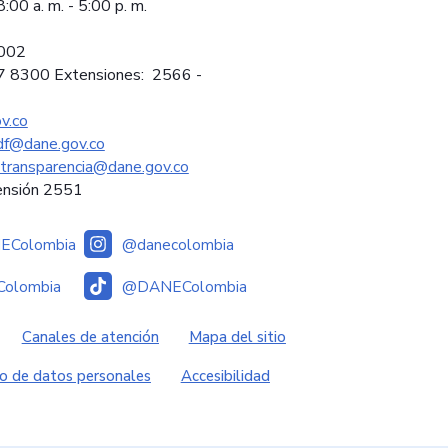
:00 a. m. - 5:00 p. m.
2002
97 8300 Extensiones: 2566 -
v.co
sdf@dane.gov.co
ytransparencia@dane.gov.co
ensión 2551
Colombia
@danecolombia
olombia
@DANEColombia
es
Canales de atención
Mapa del sitio
o de datos personales
Accesibilidad