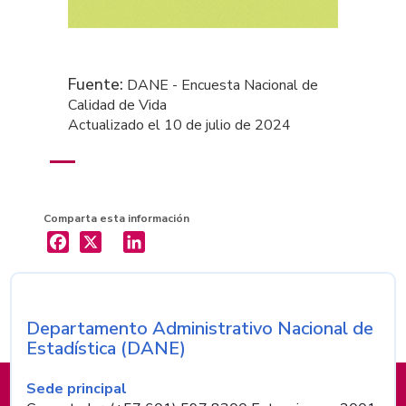
Fuente:
DANE - Encuesta Nacional de
Calidad de Vida
Actualizado el 10 de julio de 2024
Comparta esta información
X
LinkedIn
Departamento Administrativo Nacional de
Nombre de la entidad
Estadística (DANE)
Información de pie de página
Sede principal