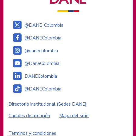
@DANE_Colombia
@DANEColombia
@danecolombia
@DaneColombia
DANEColombia
@DANEColombia
Enlaces institucionales
Directorio institucional (Sedes DANE)
Canales de atención
Mapa del sitio
Enlaces del sitio
Términos y condiciones