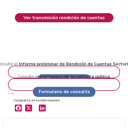
Ver transmisión rendición de cuentas
onsulte el
Informe preliminar de Rendición de Cuentas Sectori
Consulte el
Formulario de la consulta publica
Informe preliminar
Formulario de consulta
-->
Comparta esta información
X
LinkedIn