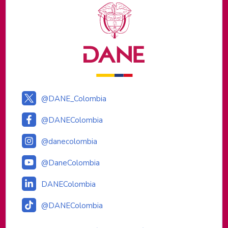
Logos institucionales
@DANE_Colombia
@DANEColombia
@danecolombia
@DaneColombia
DANEColombia
@DANEColombia