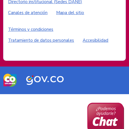
Enlaces institucionales
Directorio institucional (Sedes DANE)
Canales de atención
Mapa del sitio
Enlaces del sitio
Términos y condiciones
Tratamiento de datos personales
Accesibilidad
Logos del Gobierno de Colombia
Logo
Logo
marca
Gobierno
Colombia
de
Colombia