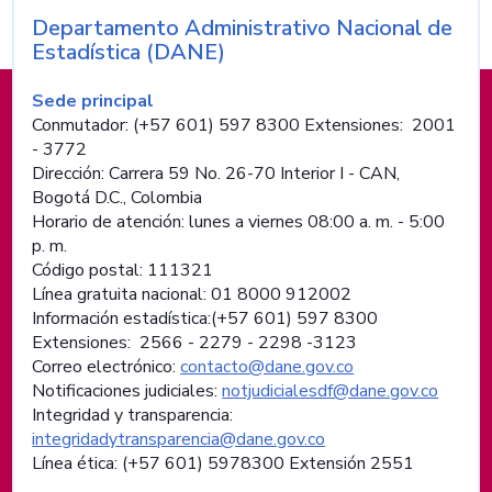
Departamento Administrativo Nacional de
Nombre de la entidad
Estadística (DANE)
Información de pie de página
Sede principal
Conmutador: (+57 601) 597 8300 Extensiones: 2001
- 3772
Dirección: Carrera 59 No. 26-70 Interior I - CAN,
Bogotá D.C., Colombia
Horario de atención: lunes a viernes 08:00 a. m. - 5:00
p. m.
Código postal: 111321
Línea gratuita nacional: 01 8000 912002
Información estadística:(+57 601) 597 8300
Extensiones: 2566 - 2279 - 2298 -
3123
Correo electrónico:
contacto@dane.gov.co
Notificaciones judiciales:
notjudicialesdf@dane.gov.co
Integridad y transparencia:
integridadytransparencia@dane.gov.co
Línea ética: (+57 601) 5978300 Extensión 2551