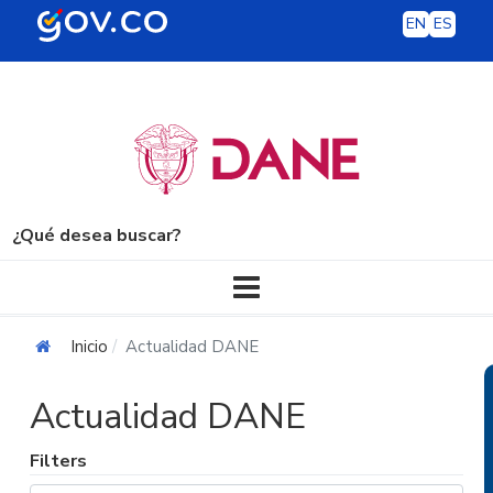
EN
ES
¿Qué desea buscar?
Navegación principal
Inicio
Actualidad DANE
Actualidad DANE
Filters