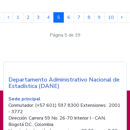
1
2
3
4
5
6
7
8
9
10
Página 5 de 39
Departamento Administrativo Nacional de
Nombre de la entidad
Estadística (DANE)
Información de pie de página
Sede principal
Conmutador: (+57 601) 597 8300 Extensiones: 2001
- 3772
Dirección: Carrera 59 No. 26-70 Interior I - CAN,
Bogotá D.C., Colombia