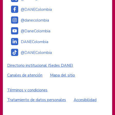
@DANEColombia
@danecolombia
@DaneColombia
DANEColombia
@DANEColombia
Enlaces institucionales
Directorio institucional (Sedes DANE)
Canales de atención
Mapa del sitio
Enlaces del sitio
Términos y condiciones
Tratamiento de datos personales
Accesibilidad