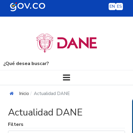
EN
ES
¿Qué desea buscar?
Navegación principal
Inicio
Actualidad DANE
Actualidad DANE
Filters