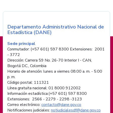
Departamento Administrativo Nacional de
Nombre de la entidad
Estadística (DANE)
Información de pie de página
Sede principal
Conmutador: (+57 601) 597 8300 Extensiones: 2001
- 3772
Dirección: Carrera 59 No. 26-70 Interior I - CAN,
Bogotá D.C., Colombia
Horario de atención: lunes a viernes 08:00 a. m. - 5:00
p. m.
Código postal: 111321
Línea gratuita nacional: 01 8000 912002
Información estadística:(+57 601) 597 8300
Extensiones: 2566 - 2279 - 2298 -
3123
Correo electrónico:
contacto@dane.gov.co
Notificaciones judiciales:
notjudicialesdf@dane.gov.co