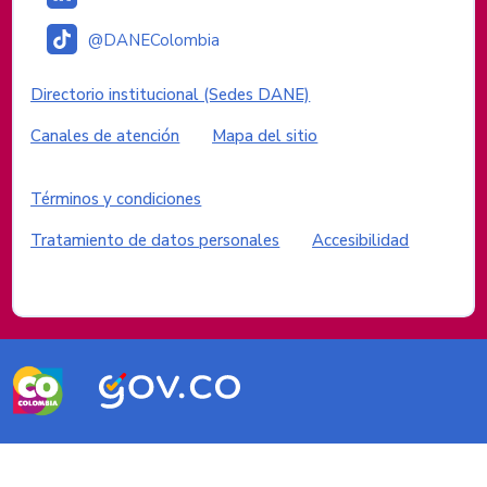
@DANEColombia
Enlaces institucionales
Directorio institucional (Sedes DANE)
Canales de atención
Mapa del sitio
Enlaces del sitio
Términos y condiciones
Tratamiento de datos personales
Accesibilidad
Logos del Gobierno de Colombia
Logo
Logo
marca
Gobierno
Colombia
de
Colombia