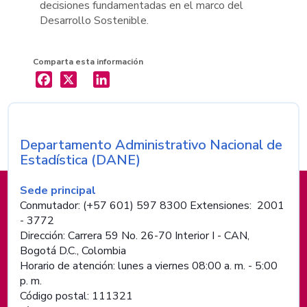
decisiones fundamentadas en el marco del
Desarrollo Sostenible.
Comparta esta información
X
LinkedIn
Departamento Administrativo Nacional de
Nombre de la entidad
Estadística (DANE)
Información de pie de página
Sede principal
Conmutador: (+57 601) 597 8300 Extensiones: 2001
- 3772
Dirección: Carrera 59 No. 26-70 Interior I - CAN,
Bogotá D.C., Colombia
Horario de atención: lunes a viernes 08:00 a. m. - 5:00
p. m.
Código postal: 111321