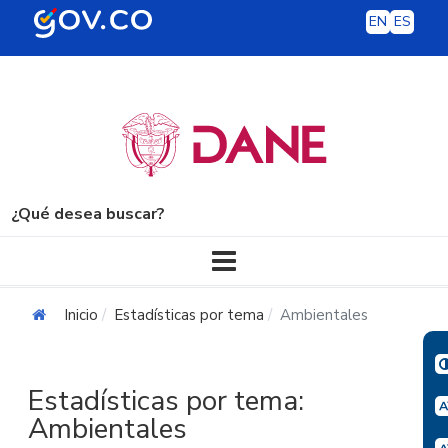
EN
ES
¿Qué desea buscar?
Navegación principal
Inicio
Estadísticas por tema
Ambientales
Estadísticas por tema:
Ambientales