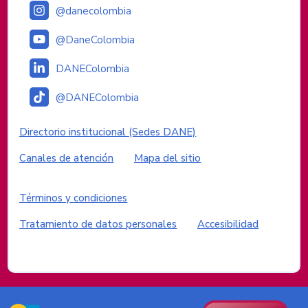
@danecolombia
@DaneColombia
DANEColombia
@DANEColombia
Enlaces institucionales
Directorio institucional (Sedes DANE)
Canales de atención
Mapa del sitio
Enlaces del sitio
Términos y condiciones
Tratamiento de datos personales
Accesibilidad
Logos del Gobierno de Colombia